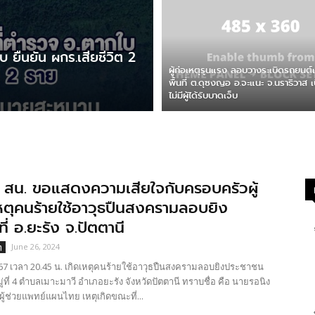
บ ยืนยัน ผกร.เสียชีวิต 2
ผู้ก่อเหตุรุนแรง ลอบวางระเบิดรถยนต์เจ้
พื้นที่ ต.ดุซงญอ อ.จะแนะ จ.นราธิวาส เ
ไม่มีผู้ได้รับบาดเจ็บ
 สน. ขอแสดงความเสียใจกับครอบครัวผู้
เหตุคนร้ายใช้อาวุธปืนสงครามลอบยิง
ี่ อ.ยะรัง จ.ปัตตานี
June 26, 2024
ๆ
 2567 เวลา 20.45 น. เกิดเหตุคนร้ายใช้อาวุธปืนสงครามลอบยิงประชาชน
มู่ที่ 4 ตำบลเมาะมาวี อำเภอยะรัง จังหวัดปัตตานี ทราบชื่อ คือ นายรอนิง
ผู้ช่วยแพทย์แผนไทย เหตุเกิดขณะที่...