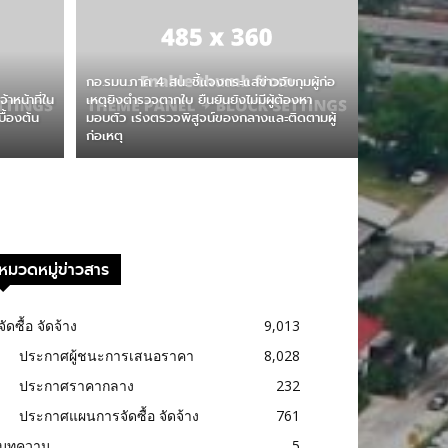
กอ.รมน.ภาค 4 สน. ชี้แจงกระแสข่าวจับกุมผู้ก่อ
าหน้าที่ใน
เหตุยิงตำรวจตากใบ ยืนยันยังไม่มีผู้ต้องหา
บื้องต้น
มอบตัว เร่งตรวจพิสูจน์ของกลางและติดตามผู้
ก่อเหตุ
หมวดหมู่ข่าวสาร
จัดซื้อ จัดจ้าง
9,013
ประกาศผู้ชนะการเสนอราคา
8,028
ประกาศราคากลาง
232
ประกาศแผนการจัดซื้อ จัดจ้าง
761
บทความ
5