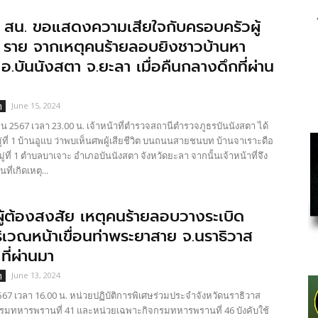
 สน. ขอแสดงความเสียใจกับครอบครัวผู้
ง 2 ราย จากเหตุคนร้ายลอบยิงชาวบ้านหา
่ อ.บันนังสตา จ.ยะลา เมื่อคืนกลางดึกที่ผ่าน
June 15, 2024
ๆ
น 2567 เวลา 23.00 น. เจ้าหน้าที่ตำรวจสถานีตำรวจภูธรบันนังสตา ได้
มู่ที่ 1 บ้านอูแบ ว่าพบเห็นศพผู้เสียชีวิต บนถนนสายชนบท บ้านจาเราะดือ
มู่ที่ 1 ตำบลบาเจาะ อำเภอบันนังสตา จังหวัดยะลา จากนั้นเจ้าหน้าที่จึง
ี่เกิดเหตุ...
ู้ต้องสงสัย เหตุคนร้ายลอบวางระเบิด
ิเวณหน้าเขื่อนท่าพระยาสาย จ.นราธิวาส
 ที่ผ่านมา
June 13, 2024
ๆ
7 เวลา 16.00 น. หน่วยปฏิบัติการพิเศษร่วมประจำจังหวัดนราธิวาส
กรมทหารพรานที่ 41 และหน่วยเฉพาะกิจกรมทหารพรานที่ 46 บังคับใช้