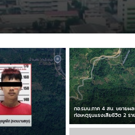
กอ.รมน.ภาค 4 สน. ขยายผลเหต
ก่อเหตุรุนแรงเสียชีวิต 2 รา