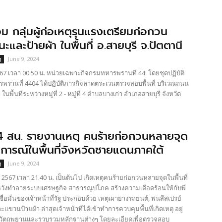
 กลุ่มผู้ก่อเหตุรุนแรงเตรียมก่อกวน
ละป้ายผ้า ในพื้นที่ อ.สายบุรี จ.ปัตตานี
June 9, 2024
ๆ
7 เวลา 00.50 น. หน่วยเฉพาะกิจกรมทหารพรานที่ 44 โดยชุดปฏิบัติ
พรานที่ 4404 ได้ปฏิบัติภารกิจลาดตระเวนตรวจสอบพื้นที่ บริเวณถนน
้นที่ระหว่างหมู่ที่ 2 - หมู่ที่ 4 ตำบลบางเก่า อำเภอสายบุรี จังหวัด
 สน. รายงานเหตุ คนร้ายก่อกวนหลายจุด
นการณ์ในพื้นที่จังหวัดชายแดนภาคใต้
June 9, 2024
ๆ
2567 เวลา 21.40 น. เป็นต้นไป เกิดเหตุคนร้ายก่อกวนหลายจุดในพื้นที่
วังทำลายระบบเศรษฐกิจ สาธารณูปโภค สร้างความเดือดร้อนให้กับพี่
มั่นของเจ้าหน้าที่รัฐ ประกอบด้วย เหตุเผายางรถยนต์, พ่นสีสเปรย์
วนป้ายผ้า ล่าสุดเจ้าหน้าที่ได้เข้าทำการควบคุมพื้นที่เกิดเหตุ อยู่
ัตถุพยานและรวบรวมหลักฐานต่างๆ โดยละเอียดเพื่อตรวจสอบ