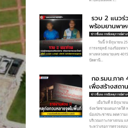
รวบ 2 แนวร่วม
พร้อมยานพาหนะแ
ข่าวชี้แจง กรณีเหตุการณ์ต่าง
วันนี้ 9 มิถุนายน 256
การจรยุทธ์ กองร้อยทหาร
ทางหลวงหมายเลข 4015 ในพื
ปัตตานี...
กอ.รมน.ภาค 4
เพื่อสร้างสถา
ข่าวชี้แจง กรณีเหตุการณ์ต่าง
เมื่อวันที่ 8 มิถุนายน 
จังหวัดชายแดนภาคใต้ ห
น้องประชาชน ลดความเชื่อ
บริเวณเกาะกลางถนน และแข
ระหว่างรอการตรวจสอบว