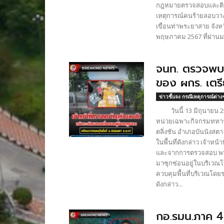
กฎหมายตรวจสอบและติดตา
เหตุการณ์คนร้ายลอบวาง
เขื่อนท่าพระยาสาย จังหวั
พฤษภาคม 2567 ที่ผ่านมา
จนท. ตรวจพบว
ของ ผกร. เตรี
ข่าวชี้แจง กรณีเหตุการณ์ต่าง
วันนี้ 13 มิถุนายน 256
หน่วยเฉพาะกิจกรมทหารพ
ตลิ่งชัน อำเภอบันนังสต
ในพื้นที่ดังกล่าว เจ้าห
และจากการตรวจสอบ พบวั
มาซุกซ่อนอยู่ในบริเวณโ
ควบคุมพื้นที่บริเวณโดยร
ดังกล่าว...
กอ.รมน.ภาค 4 