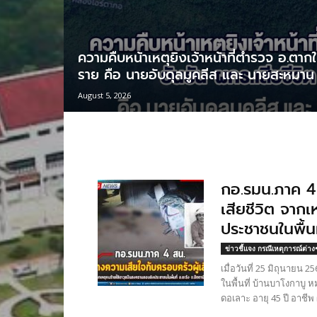
ความคืบหน้าเหตุยิงเจ้าหน้าที่ตำรวจ อ.ตากใ
ราย คือ นายอับดุลมูคลีส และ นายสะหมาน
August 5, 2026
กอ.รมน.ภาค 4
เสียชีวิต จาก
ประชาชนในพื้นท
ข่าวชี้แจง กรณีเหตุการณ์ต่าง
เมื่อวันที่ 25 มิถุนายน
ในพื้นที่ บ้านบาโงกาบู ห
ดอเลาะ อายุ 45 ปี อาชีพ 