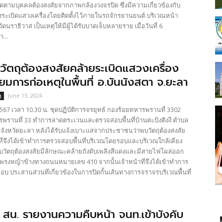
มบุคคลต้องสงสัยจากภาพกล้องวงจรปิด ซึ่งมีความเกี่ยวข้องกับ
ระเบิดแสวงเครื่องโดยติดตั้งไว้ภายในรถจักรยานยนต์ บริเวณหน้า
ดนราธิวาส เป็นเหตุให้มีผู้ได้รับบาดเจ็บหลายราย เมื่อวันที่ 6
...
ัตถุต้องสงสัยคล้ายระเบิดแสวงเครื่อง
ยมการก่อเหตุในพื้นที่ อ.บันนังสตา จ.ยะลา
June 13, 2024
ๆ
7 เวลา 10.30 น. ชุดปฏิบัติการจรยุทธ์ กองร้อยทหารพรานที่ 3302
รานที่ 33 ทำการลาดตระเวนและตรวจสอบพื้นที่บ้านตะบิงติงงี ตำบล
า จังหวัดยะลา หลังได้รับแจ้งเบาะแสจากประชาชนว่าพบวัตถุต้องสงสัย
น้าที่จึงได้เข้าทำการตรวจสอบพื้นที่บริเวณโดยรอบและบริเวณใกล้เคียง
ตถุต้องสงสัยมีลักษณะคล้ายถังดับเพลิงสีแดงและมีสายไฟโผล่ออก
พรงหญ้าข้างทางถนนหมายเลข 410 จากนั้นเจ้าหน้าที่จึงได้เข้าทำการ
อบ ประสานส่วนที่เกี่ยวข้องในการปิดกั้นเส้นทางการจราจรบริเวณพื้นที่
สน. รายงานความคืบหน้า จนท.เข้าบังคับ