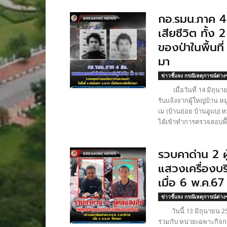
กอ.รมน.ภาค 4
เสียชีวิต ทั้
ของป่าในพื้นที
มา
ข่าวชี้แจง กรณีเหตุการณ์ต่าง
เมื่อวันที่ 14 มิถุนาย
รับแจ้งจากผู้ใหญ่บ้าน ห
เม (บ้านย่อย บ้านอูแบ) ห
ได้เข้าทำการตรวจสอบพื้นท
รวบคาด่าน 2 ผ
แสวงเครื่องบร
เมื่อ 6 พ.ค.67
ข่าวชี้แจง กรณีเหตุการณ์ต่าง
วันนี้ 13 มิถุนายน 256
ร่วมกับ หน่วยเฉพาะกิจ