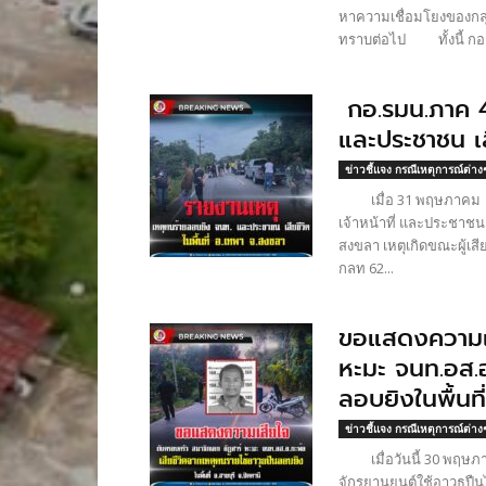
หาความเชื่อมโยงของกล
ทราบต่อไป ทั้งนี้ กอ
กอ.รมน.ภาค 4
และประชาชน เสี
ข่าวชี้แจง กรณีเหตุการณ์ต่าง
เมื่อ 31 พฤษภาคม 25
เจ้าหน้าที่ และประชาชนเส
สงขลา เหตุเกิดขณะผู้เสี
กลท 62...
ขอแสดงความเส
หะมะ จนท.อส.อ.
ลอบยิงในพื้นที่
ข่าวชี้แจง กรณีเหตุการณ์ต่าง
เมื่อวันนี้ 30 พฤษภาค
จักรยานยนต์ใช้อาวุธปืน