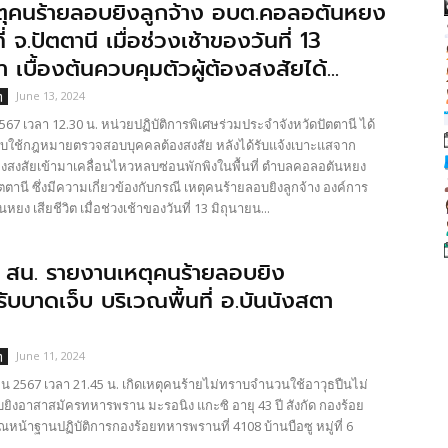
ตุคนร้ายลอบยิงลูกจ้าง อบต.คอลอตันหยง
ี่ จ.ปัตตานี เมื่อช่วงเช้าของวันที่ 13
มา เบื้องต้นควบคุมตัวผู้ต้องสงสัยได้...
June 13, 2024
ๆ
7 เวลา 12.30 น. หน่วยปฏิบัติการพิเศษร่วมประจำจังหวัดปัตตานี ได้
ังคับใช้กฎหมายตรวจสอบบุคคลต้องสงสัย หลังได้รับแจ้งเบาะแสจาก
สงสัยเข้ามาเคลื่อนไหวหลบซ่อนพักพิงในพื้นที่ ตำบลคอลอตันหยง
ตานี ซึ่งมีความเกี่ยวข้องกับกรณี เหตุคนร้ายลอบยิงลูกจ้าง องค์การ
 เสียชีวิต เมื่อช่วงเช้าของวันที่ 13 มิถุนายน...
 สน. รายงานเหตุคนร้ายลอบยิง
ับบาดเจ็บ บริเวณพื้นที่ อ.บันนังสตา
June 11, 2024
ๆ
น 2567 เวลา 21.45 น. เกิดเหตุคนร้ายไม่ทราบจำนวนใช้อาวุธปืนไม่
งอาสาสมัครทหารพราน มะรอนิง แกะซิ อายุ 43 ปี สังกัด กองร้อย
หน้าฐานปฏิบัติการกองร้อยทหารพรานที่ 4108 บ้านบือซู หมู่ที่ 6