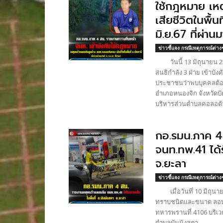
ใช้กฎหมาย เห
เสียชีวิตในพื้นท
มิ.ย.67 ที่ผ่าน
ข่าวชี้แจง กรณีเหตุการณ์ต่าง
วันนี้ 13 มิถุนายน 256
สนธิกำลัง 3 ฝ่าย เข้าบ
ประชาชนว่าพบบุคคลต้อง
อำเภอหนองจิก จังหวัดปัต
บริหารส่วนตำบลคอลอตันหยง
กอ.รมน.ภาค 4
จนท.ทพ.41 ได้ร
จ.ยะลา
ข่าวชี้แจง กรณีเหตุการณ์ต่าง
เมื่อวันที่ 10 มิถุนาย
ทราบชนิดและขนาด ลอบยิ
ทหารพรานที่ 4106 บริเวณ
ตำบลบันนังสตา...