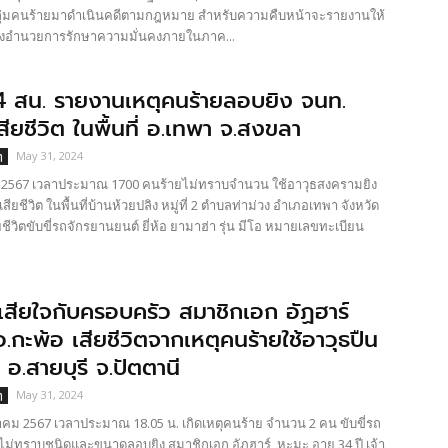
ุ่มคนร้ายมาดำเนินคดีตามกฎหมาย สำหรับความคืบหน้าจะรายงานให้
งอำนวยการรักษาความมั่นคงภายในภาค...
 สน. รายงานเหตุคนร้ายลอบยิง จนท.
ยชีวิต ในพื้นที่ อ.เทพา จ.สงขลา
May 31, 2024
ๆ
67 เวลาประมาณ 1700 คนร้ายไม่ทราบจำนวน ใช้อาวุธสงครามยิง
ียชีวิต ในพื้นที่บ้านห้วยปลิง หมู่ที่ 2 ตำบลท่าม่วง อำเภอเทพา จังหวัด
ยชีวิตขับขี่รถจักรยานยนต์ ยี่ห้อ ยามาฮ่า รุ่น มีโอ หมายเลขทะเบียน
ียใจกับครอบครัว สมาชิกเอก อัฏฮาร์
กะพ้อ เสียชีวิตจากเหตุคนร้ายใช้อาวุธปืน
 อ.สายบุรี จ.ปัตตานี
May 31, 2024
ๆ
ม 2567 เวลาประมาณ 18.05 น. เกิดเหตุคนร้าย จำนวน 2 คน ขับขี่รถ
ไม่ทราบชนิดและขนาดลอบยิง สมาชิกเอก อัฏฮาร์ หะมะ อายุ 34 ปี เจ้า