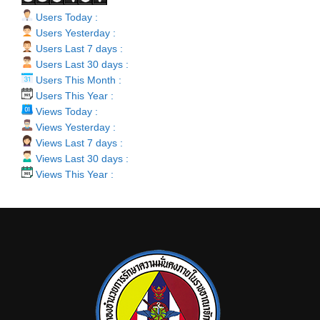
Users Today :
Users Yesterday :
Users Last 7 days :
Users Last 30 days :
Users This Month :
Users This Year :
Views Today :
Views Yesterday :
Views Last 7 days :
Views Last 30 days :
Views This Year :