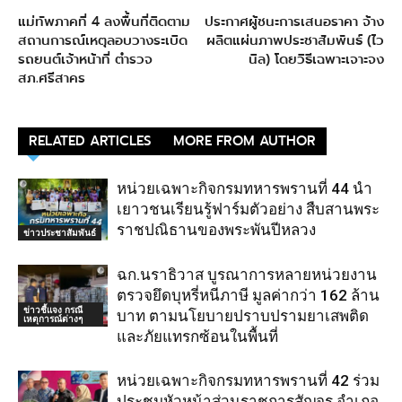
แม่ทัพภาคที่ 4 ลงพื้นที่ติดตาม
ประกาศผู้ชนะการเสนอราคา จ้าง
สถานการณ์เหตุลอบวางระเบิด
ผลิตแผ่นภาพประชาสัมพันธ์ (ไว
รถยนต์เจ้าหน้าที่ ตำรวจ
นิล) โดยวิธีเฉพาะเจาะจง
สภ.ศรีสาคร
RELATED ARTICLES
MORE FROM AUTHOR
หน่วยเฉพาะกิจกรมทหารพรานที่ 44 นำ
เยาวชนเรียนรู้ฟาร์มตัวอย่าง สืบสานพระ
ราชปณิธานของพระพันปีหลวง
ข่าวประชาสัมพันธ์
ฉก.นราธิวาส บูรณาการหลายหน่วยงาน
ตรวจยึดบุหรี่หนีภาษี มูลค่ากว่า 162 ล้าน
ข่าวชี้แจง กรณี
บาท ตามนโยบายปราบปรามยาเสพติด
เหตุการณ์ต่างๆ
และภัยแทรกซ้อนในพื้นที่
หน่วยเฉพาะกิจกรมทหารพรานที่ 42 ร่วม
ประชุมหัวหน้าส่วนราชการสัญจร อำเภอ