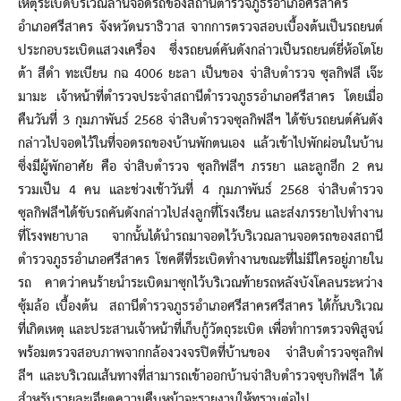
เหตุระเบิดบริเวณลานจอดรถของสถานีตำรวจภูธรอำเภอศรีสาคร
อำเภอศรีสาคร จังหวัดนราธิวาส จากการตรวจสอบเบื้องต้นเป็นรถยนต์
ประกอบระเบิดแสวงเครื่อง ซึ่งรถยนต์คันดังกล่าวเป็นรถยนต์ยี่ห้อโตโย
ต้า สีดำ ทะเบียน กฉ 4006 ยะลา เป็นของ จ่าสิบตำรวจ ซุลกิฟลี เจ๊ะ
มามะ เจ้าหน้าที่ตำรวจประจำสถานีตำรวจภูธรอำเภอศรีสาคร โดยเมื่อ
คืนวันที่ 3 กุมภาพันธ์ 2568 จ่าสิบตำรวจซุลกิฟลีฯ ได้ขับรถยนต์คันดัง
กล่าวไปจอดไว้ในที่จอดรถของบ้านพักตนเอง แล้วเข้าไปพักผ่อนในบ้าน
ซึ่งมีผู้พักอาศัย คือ จ่าสิบตำรวจ ซุลกิฟลีฯ ภรรยา และลูกอีก 2 คน
รวมเป็น 4 คน และช่วงเช้าวันที่ 4 กุมภาพันธ์ 2568 จ่าสิบตำรวจ
ซุลกิฟลีฯได้ขับรถคันดังกล่าวไปส่งลูกที่โรงเรียน และส่งภรรยาไปทำงาน
ที่โรงพยาบาล จากนั้นได้นำรถมาจอดไว้บริเวณลานจอดรถของสถานี
ตำรวจภูธรอำเภอศรีสาคร โชคดีที่ระเบิดทำงานขณะที่ไม่มีใครอยู่ภายใน
รถ คาดว่าคนร้ายนำระเบิดมาซุกไว้บริเวณท้ายรถหลังบังโคลนระหว่าง
ซุ้มล้อ เบื้องต้น สถานีตำรวจภูธรอำเภอศรีสาครศรีสาคร ได้กั้นบริเวณ
ที่เกิดเหตุ และประสานเจ้าหน้าที่เก็บกู้วัตถุระเบิด เพื่อทำการตรวจพิสูจน์
พร้อมตรวจสอบภาพจากกล้องวงจรปิดที่บ้านของ จ่าสิบตำรวจซุลกิฟ
ลีฯ และบริเวณเส้นทางที่สามารถเข้าออกบ้านจ่าสิบตำรวจซุบกิฟลีฯ ได้
สำหรับรายละเอียดความคืบหน้าจะรายงานให้ทราบต่อไป