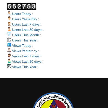
Users Today :
Users Yesterday :
Users Last 7 days :
Users Last 30 days :
Users This Month :
Users This Year :
Views Today :
Views Yesterday :
Views Last 7 days :
Views Last 30 days :
Views This Year :