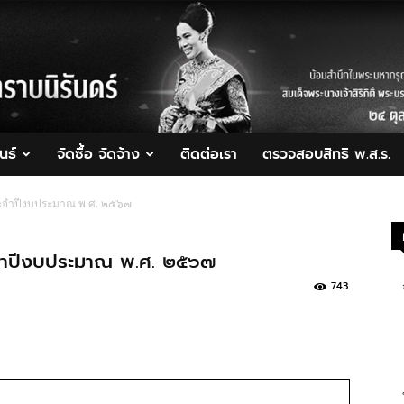
นธ์
จัดซื้อ จัดจ้าง
ติดต่อเรา
ตรวจสอบสิทธิ พ.ส.ร.
ประจำปีงบประมาณ พ.ศ. ๒๕๖๗
ระจำปีงบประมาณ พ.ศ. ๒๕๖๗
743