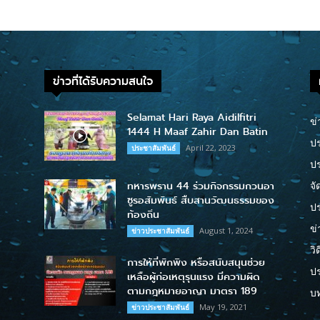
ข่าวที่ได้รับความสนใจ
Selamat Hari Raya Aidilfitri
ข่
1444 H Maaf Zahir Dan Batin
ปร
April 22, 2023
ประชาสัมพันธ์
ป
ทหารพราน 44 ร่วมกิจกรรมกวนอา
จั
ซูรอสัมพันธ์ สืบสานวัฒนธรรมของ
ปร
ท้องถิ่น
ข่
August 1, 2024
ข่าวประชาสัมพันธ์
วิ
การให้ที่พักพิง หรือสนับสนุนช่วย
ป
เหลือผู้ก่อเหตุรุนแรง มีความผิด
ตามกฎหมายอาญา มาตรา 189
บ
May 19, 2021
ข่าวประชาสัมพันธ์