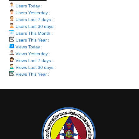
Users Today :
Users Yesterday :
Users Last 7 days :
Users Last 30 days :
Users This Month :
Users This Year :
Views Today :
Views Yesterday :
Views Last 7 days :
Views Last 30 days :
Views This Year :