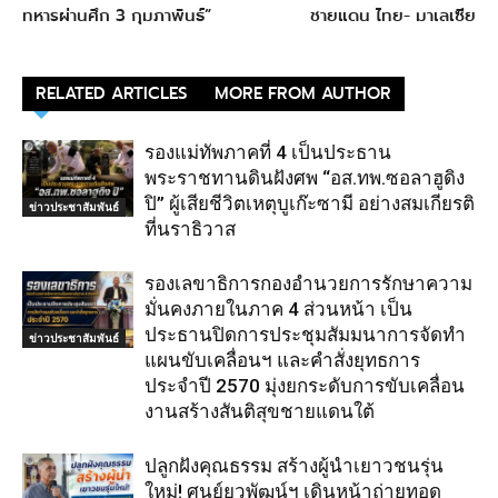
ทหารผ่านศึก 3 กุมภาพันธ์”
ชายแดน ไทย- มาเลเซีย
RELATED ARTICLES
MORE FROM AUTHOR
รองแม่ทัพภาคที่ 4 เป็นประธาน
พระราชทานดินฝังศพ “อส.ทพ.ซอลาฮูดิง
ปิ” ผู้เสียชีวิตเหตุบูเก๊ะซามี อย่างสมเกียรติ
ข่าวประชาสัมพันธ์
ที่นราธิวาส
รองเลขาธิการกองอำนวยการรักษาความ
มั่นคงภายในภาค 4 ส่วนหน้า เป็น
ประธานปิดการประชุมสัมมนาการจัดทำ
ข่าวประชาสัมพันธ์
แผนขับเคลื่อนฯ และคำสั่งยุทธการ
ประจำปี 2570 มุ่งยกระดับการขับเคลื่อน
งานสร้างสันติสุขชายแดนใต้
ปลูกฝังคุณธรรม สร้างผู้นำเยาวชนรุ่น
ใหม่! ศูนย์ยวพัฒน์ฯ เดินหน้าถ่ายทอด