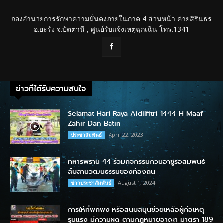
กองอำนวยการรักษาความมั่นคงภายในภาค 4 ส่วนหน้า ค่ายสิรินธร
อ.ยะรัง จ.ปัตตานี , ศูนย์รับแจ้งเหตุฉุกเฉิน โทร.1341
ข่าวที่ได้รับความสนใจ
Selamat Hari Raya Aidilfitri 1444 H Maaf
Zahir Dan Batin
April 22, 2023
ประชาสัมพันธ์
ทหารพราน 44 ร่วมกิจกรรมกวนอาซูรอสัมพันธ์
สืบสานวัฒนธรรมของท้องถิ่น
August 1, 2024
ข่าวประชาสัมพันธ์
การให้ที่พักพิง หรือสนับสนุนช่วยเหลือผู้ก่อเหตุ
รุนแรง มีความผิด ตามกฎหมายอาญา มาตรา 189