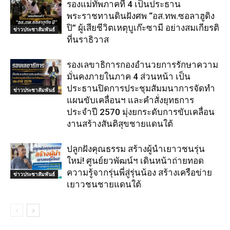
รองแม่ทัพภาคที่ 4 เป็นประธาน
พระราชทานดินฝังศพ “อส.ทพ.ซอลาฮูดิง
ปิ” ผู้เสียชีวิตเหตุบูเก๊ะซามี อย่างสมเกียรติ
ข่าวประชาสัมพันธ์
ที่นราธิวาส
รองเลขาธิการกองอำนวยการรักษาความ
มั่นคงภายในภาค 4 ส่วนหน้า เป็น
ประธานปิดการประชุมสัมมนาการจัดทำ
ข่าวประชาสัมพันธ์
แผนขับเคลื่อนฯ และคำสั่งยุทธการ
ประจำปี 2570 มุ่งยกระดับการขับเคลื่อน
งานสร้างสันติสุขชายแดนใต้
ปลูกฝังคุณธรรม สร้างผู้นำเยาวชนรุ่น
ใหม่! ศูนย์ยวพัฒน์ฯ เดินหน้าถ่ายทอด
ความรู้จากรุ่นพี่สู่รุ่นน้อง สร้างเครือข่าย
ข่าวประชาสัมพันธ์
เยาวชนชายแดนใต้