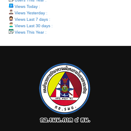
Views Today :
Views Yesterday :
Views Last 7 days :
Views Last 30 days :
Views This Year :