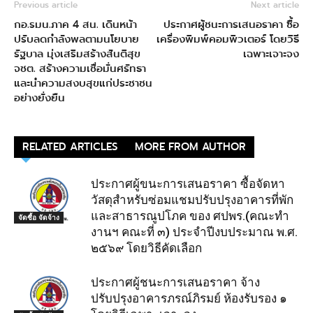
Previous article
Next article
กอ.รมน.ภาค 4 สน. เดินหน้า
ประกาศผู้ชนะการเสนอราคา ซื้อ
ปรับลดกำลังพลตามนโยบาย
เครื่องพิมพ์คอมพิวเตอร์ โดยวิธี
รัฐบาล มุ่งเสริมสร้างสันติสุข
เฉพาะเจาะจง
จชต. สร้างความเชื่อมั่นศรัทธา
และนำความสงบสุขแก่ประชาชน
อย่างยั่งยืน
RELATED ARTICLES
MORE FROM AUTHOR
ประกาศผู้ขนะการเสนอราคา ซื้อจัดหา
วัสดุสำหรับซ่อมแชมปรับปรุงอาคารที่พัก
และสาธารณูปโภค ของ ศปพร.(คณะทำ
จัดซื้อ จัดจ้าง
งานฯ คณะที่ ๓) ประจำปีงบประมาณ พ.ศ.
๒๕๖๙ โดยวิธีคัดเลือก
ประกาศผู้ชนะการเสนอราคา จ้าง
ปรับปรุงอาคารภรณ์ภิรมย์ ห้องรับรอง ๑