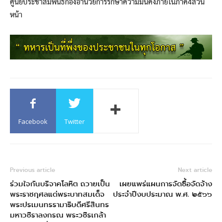
ศูนย์ประชาสัมพันธ์กองอำนวยการรักษาความมั่นคงภายในภาค4ส่วน
หน้า
Facebook
Twitter
Previous article
Next article
ร่วมใจกันบริจาคโลหิต ถวายเป็น
เผยแพร่แผนการจัดซื้อจัดจ้าง
พระราชกุศลแด่พระบาทสมเด็จ
ประจำปีงบประมาณ พ.ศ. ๒๕๖๖
พระปรเมนทรรามาธิบดีศรีสินทร
มหาวชิราลงกรณ พระวชิรเกล้า