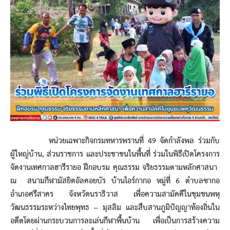
หน่วยเฉพาะกิจกรมทหารพรานที่ 49 จัดกำลังพล ร่วมกับ
ผู้ใหญ่บ้าน, ส่วนราชการ และประชาชนในพื้นที่ ร่วมในพิธีเปิดโครงการ
จัดงานเทศกาลฮารีรายอ ฝึกอบรม คุณธรรม จริยธรรมตามหลักศาสนา
ณ สนามกีฬามัสยิดอัลคอยบัร บ้านไอร์กากอ หมู่ที่ 6 ตำบลซากอ
อำเภอศรีสาคร จังหวัดนราธิวาส เพื่อความสามัคคีในชุมชนพหุ
วัฒนธรรมระหว่างไทยพุทธ – มุสลิม และสืบสานภูมิปัญญาท้องถิ่นใน
อดีตโดยผ่านกระบวนการละเล่นกีฬาพื้นบ้าน เพื่อเป็นการสร้างความ