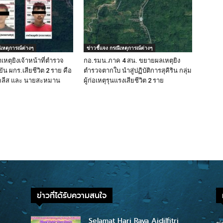
ีเหตุการณ์ต่างๆ
ข่าวชี้แจง กรณีเหตุการณ์ต่างๆ
หตุยิงเจ้าหน้าที่ตำรวจ
กอ.รมน.ภาค 4 สน. ขยายผลเหตุยิง
ัน ผกร.เสียชีวิต 2 ราย คือ
ตำรวจตากใบ นำสู่ปฏิบัติการสุคิริน กลุ่ม
ูคลีส และ นายสะหมาน
ผู้ก่อเหตุรุนแรงเสียชีวิต 2 ราย
ข่าวที่ได้รับความสนใจ
Selamat Hari Raya Aidilfitri