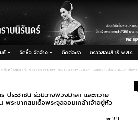
นธ์
จัดซื้อ จัดจ้าง
ติดต่อเรา
ตรวจสอบสิทธิ พ.ส.ร.
ชการจังหวัดยะลา นำข้าราชการ ประชาชน ร่วมวางพวงมาลา และถวายบังคม น้อมรำลึกพระม
าชการ ประชาชน ร่วมวางพวงมาลา และถวาย
 พระบาทสมเด็จพระจุลจอมเกล้าเจ้าอยู่หัว
1841