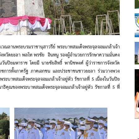
วณลานพระบรมราชานุสาวรีย์ พระบาทสมเด็จพระจุลจอมเกล้าเจ้า
อง จังหวัดยะลา พลโท พรชัย อินทนู รองผู้อำนวยการรักษาความมั่นคง
ันปิยมหาราช โดยมี นายชัยสิทธิ์ พานิชพงศ์ ผู้ว่าราชการจังหวัด
ชการทั้งภาครัฐ ภาคเอกชน และประชาชนชาวยะลา ร่วมวางพวง
ะบาทสมเด็จพระจุลจอมเกล้าเจ้าอยู่หัว รัชกาลที่ 5 เนื่องในวันปิย
าธิคุณของพระบาทสมเด็จพระจุลจอมเกล้าเจ้าอยู่หัว รัชกาลที่ 5 ที่