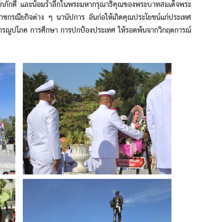
มจงรักภักดี และน้อมรำลึกในพระมหากรุณาธิคุณของพระบาทสมเด็จพระ
ระราชกรณียกิจต่าง ๆ นานัปการ อันก่อให้เกิดคุณประโยชน์แก่ประเทศ
ธารณูปโภค การศึกษา การปกป้องประเทศ ให้รอดพ้นจากวิกฤตการณ์