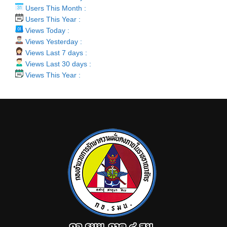
Users This Month :
Users This Year :
Views Today :
Views Yesterday :
Views Last 7 days :
Views Last 30 days :
Views This Year :