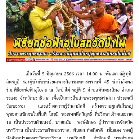
เมื่อวันที่ 5 มิถุนายน 2566 เวลา 14.00 น. พันเอก ณัฐภูมิ
ฉัตรภูมิ รองผู้บังคับหน่วยเฉพาะกิจกรมทหารพรานที่ 45 นำกำลังพล
ร่วมพิธียกช่อฟ้าอุโบสถ ณ วัดป่าไผ่ หมู่ที่ 5 ตำบลตันหยงลิมอ อำเภอ
ระแงะ จังหวัดนราธิวาส เพื่อเป็นการสืบสานพระพุทธศาสนา ประเพณี
วัฒนธรรม และสร้างความรู้รักสามัคคี สร้างความผูกพันในหมู่
พุทธศาสนิกชนในพื้นที่ โดยมี พระเทพศีลวิสุทธิ์ ที่ปรึกษาเจ้าคณะภาค
18 เป็นประธานฝ่ายสงฆ์, นายสนั่น พงษ์อักษร ผู้ว่าราชการจังหวัด
นราธิวาส เป็นประธานฝ่ายฆราวาส, พันเอก ก่อเกียรติ เข็มแดง รองผู้
บังคับหน่วยเฉพาะกิจนราธิวาส, นายวิมุตติ อำนักมณี นายอำเภอ