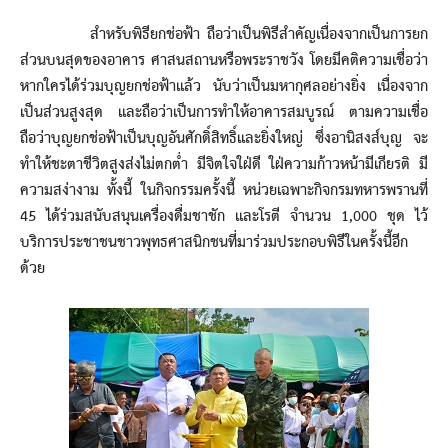
สำหรับพิธียกช่อฟ้า ถือว่าเป็นพิธีสำคัญเนื่องจากเป็นการยก
ส่วนบนสุดของอาคาร ศาสนสถานหรือพระราชวัง โดยมีคติความเชื่อว่า
หากใครได้ร่วมบุญยกช่อฟ้าแล้ว นับว่าเป็นมหากุศลอย่างยิ่ง เนื่องจาก
เป็นส่วนสูงสุด และถือว่าเป็นการทำให้อาคารสมบูรณ์ ตามความเชื่อ
ถือว่าบุญยกช่อฟ้าเป็นบุญอันศักดิ์สิทธิ์และยิ่งใหญ่ ซึ่งอานิสงส์บุญ จะ
ทำให้ชะตาชีวิตสูงส่งไม่ตกต่ำ มีจิตใจใฝ่ดี ใฝ่ความก้าวหน้ามีเกียรติ มี
ความสง่างาม ทั้งนี้ ในกิจกรรมครั้งนี้ หน่วยเฉพาะกิจกรมทหารพรานที่
45 ได้ร่วมสนับสนุนเครื่องดื่มชาชัก และโรตี จำนวน 1,000 ชุด ไว้
บริการประชาชนชาวพุทธศาสนิกชนที่มาร่วมประกอบพิธีในครั้งนี้อีก
ด้วย