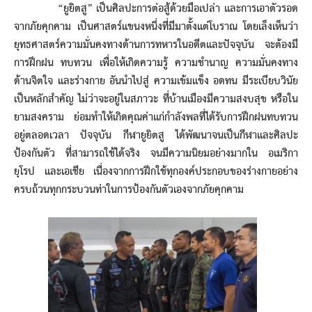
“ยูยิตสู” เป็นศิลปะการต่อสู้ด้วยมือเปล่า และการเอาตัวรอด
จากภัยคุกคาม เป็นศาสตร์แขนงหนึ่งที่มีมาตั้งแต่โบราณ โดยเล็งเห็นว่า
ยุทธศาสตร์ความมั่นคงทางด้านการทหารในอดีตและปัจจุบัน จะต้องมี
การฝึกฝน ทบทวน เพื่อให้เกิดความรู้ ความชำนาญ ความมั่นคงทาง
ด้านจิตใจ และร่างกาย อันนำไปสู่ ความเข้มแข็ง อดทน มีระเบียบวินัย
เป็นหลักสำคัญ ไม่ว่าจะอยู่ในสภาวะ ที่บ้านเมืองมีความสงบสุข หรือใน
ยามสงคราม ย่อมทำให้เกิดคุณค่าแก่กำลังพลที่ได้รับการฝึกฝนทบทวน
อยู่ตลอดเวลา ปัจจุบัน กีฬายูยิตสู ได้พัฒนาจนเป็นกีฬาและศิลปะ
ป้องกันตัว ที่สามารถใช้ได้จริง จนมีความนิยมอย่างมากใน อเมริกา
ยุโรป และเอเชีย เนื่องจากการฝึกใช้ทุกองค์ประกอบของร่างกายอย่าง
ครบถ้วนทุกกระบวนท่าในการป้องกันตัวเองจากภัยคุกคาม