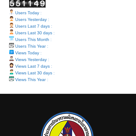
Users Today :
Users Yesterday :
Users Last 7 days :
Users Last 30 days :
Users This Month :
Users This Year :
Views Today :
Views Yesterday :
Views Last 7 days :
Views Last 30 days :
Views This Year :