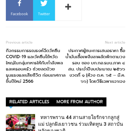
Facebook
Twitter
Previous article
Next article
กิจกรรมการรณรงค์ฉีดวัคซีน
ประกาศผู้ชนะการเสนอราคา ซื้อ
COVID-19 และวัคซีนไข้หวัด
น้ำมันเชื้อเพลิงลาผลัดพักตามวง
ใหญ่ในกลุ่มทหารให้กับกำลังพล
รอบ ของ บก.กอ.รมน.ภาค ๔
และครอบครัว ช่วยลดป่วย
สน. ประจำปีงบประมาณ ๒๕๖๖
รุนแรงและเสียชีวิต ก่อนเทศกาล
งวดที่ ๑ (ห้วง ต.ค. ๖๕ – มี.ค.
ขึ้นปีใหม่ 2566
๖๖) โดยวิธีเฉพาะเจาะจง
RELATED ARTICLES
MORE FROM AUTHOR
ทหารพราน 44 สานสายใยรักจากลูกสู่
แม่ ปลูกฝังเยาวชน ร่วมเทิดทูน 3 สถาบัน
หลักของชาติ