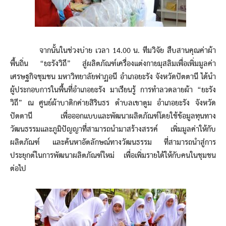
จากนั้นในช่วงบ่าย เวลา 14.00 น. ทีมวิจัย สืบสานคุณค่าผ้า
พื้นถิ่น “ยะรังวิถี” สู่ผลิตภัณฑ์เครื่องแต่งกายมุสลิมเพื่อเพิ่มมูลค่า
เศรษฐกิจชุมชน มหาวิทยาลัยฟาฏอนี อำเภอยะรัง จังหวัดปัตตานี ได้นำ
ผู้ประกอบการในพื้นที่อำเภอยะรัง มาเรียนรู้ การทำลวดลายผ้า “ยะรัง
วิถี” ณ ศูนย์ผ้าบาติกค่ายสิรินธร ตำบลเขาตูม อำเภอยะรัง จังหวัด
ปัตตานี เพื่อออกแบบและพัฒนาผลิตภัณฑ์โดยใช้ข้อมูลทุนทาง
วัฒนธรรมและภูมิปัญญาที่สามารถนำมาสร้างสรรค์ เพิ่มมูลค่าให้กับ
ผลิตภัณฑ์ และค้นหาอัตลักษณ์ทางวัฒนธรรม ที่สามารถนำสู่การ
ประยุกต์ในการพัฒนาผลิตภัณฑ์ใหม่ เพื่อเพิ่มรายได้ให้กับคนในชุมชน
ต่อไป