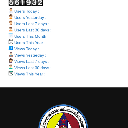
Users Today :
Users Yesterday :
Users Last 7 days :
Users Last 30 days :
Users This Month :
Users This Year :
Views Today :
Views Yesterday :
Views Last 7 days :
Views Last 30 days :
Views This Year :