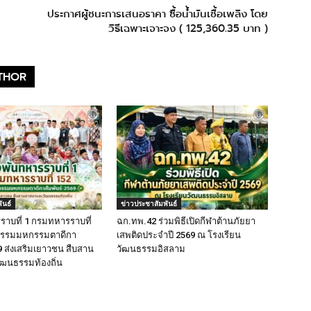
ประกาศผู้ชนะการเสนอราคา ซื้อน้ำมันเชื้อเพลิง โดย
วิธีเฉพาะเจาะจง ( 125,360.35 บาท )
THOR
ันธ์
ข่าวประชาสัมพันธ์
าบที่ 1 กรมทหารราบที่
ฉก.ทพ.42 ร่วมพิธีเปิดกีฬาต้านภัยยา
จกรรมมหกรรมตาดีกา
เสพติดประจำปี 2569 ณ โรงเรียน
9 ส่งเสริมเยาวชน สืบสาน
วัฒนธรรมอิสลาม
ฒนธรรมท้องถิ่น