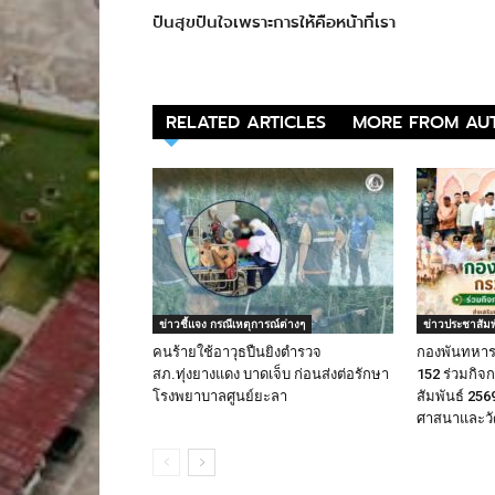
ปันสุขปันใจเพราะการให้คือหน้าที่เรา
RELATED ARTICLES
MORE FROM AU
ข่าวชี้แจง กรณีเหตุการณ์ต่างๆ
ข่าวประชาสัมพ
คนร้ายใช้อาวุธปืนยิงตำรวจ
กองพันทหารร
สภ.ทุ่งยางแดง บาดเจ็บ ก่อนส่งต่อรักษา
152 ร่วมกิ
โรงพยาบาลศูนย์ยะลา
สัมพันธ์ 256
ศาสนาและวั