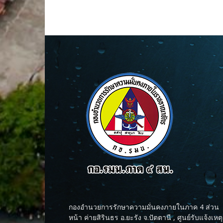
กองอำนวยการรักษาความมั่นคงภายในภาค 4 ส่วน
หน้า ค่ายสิรินธร อ.ยะรัง จ.ปัตตานี , ศูนย์รับแจ้งเหตุ