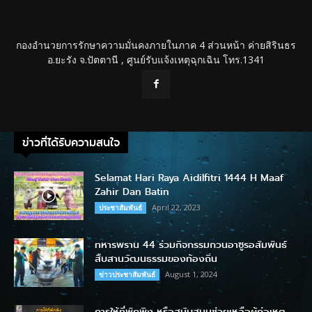
กองอำนวยการรักษาความมั่นคงภายในภาค 4 ส่วนหน้า ค่ายสิรินธร
อ.ยะรัง จ.ปัตตานี , ศูนย์รับแจ้งเหตุฉุกเฉิน โทร.1341
ข่าวที่ได้รับความสนใจ
Selamat Hari Raya Aidilfitri 1444 H Maaf
Zahir Dan Batin
April 22, 2023
ประชาสัมพันธ์
ทหารพราน 44 ร่วมกิจกรรมกวนอาซูรอสัมพันธ์
สืบสานวัฒนธรรมของท้องถิ่น
August 1, 2024
ข่าวประชาสัมพันธ์
การให้ที่พักพิง หรือสนับสนุนช่วยเหลือผู้ก่อเหตุ