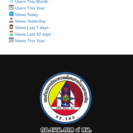
Users This Month :
Users This Year :
Views Today :
Views Yesterday :
Views Last 7 days :
Views Last 30 days :
Views This Year :