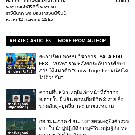
Nation” เทิดพระเกียรติ สมเด็จ
เจาะจง
พระนางเจ้าสิริกิติ์ พระบรม
ราชินีนาถ พระบรมราชชนนีพันปี
หลวง 12 สิงหาคม 2565
RELATED ARTICLES
MORE FROM AUTHOR
ยะลาเปิดมหกรรมวิชาการ “YALA EDU-
FEST 2026” รวมพลังยกระดับการศึกษา
ภายใต้แนวคิด “Grow Together #เติบโต
ข่าวประชาสัมพันธ์
ไปด้วยกัน”
ความคืบหน้าเหตุยิงเจ้าหน้าที่ตำรวจ
อ.ตากใบ ยืนยัน ผกร.เสียชีวิต 2 ราย คือ
ข่าวชี้แจง กรณี
นายอับดุลมูคลีส และ นายสะหมาน
เหตุการณ์ต่างๆ
กอ.รมน.ภาค 4 สน. ขยายผลเหตุยิงตำรวจ
ตากใบ นำสู่ปฏิบัติการสุคิริน กลุ่มผู้ก่อเหตุ
ข่าวชี้แจง กรณี
รุนแรงเสียชีวิต 2 ราย