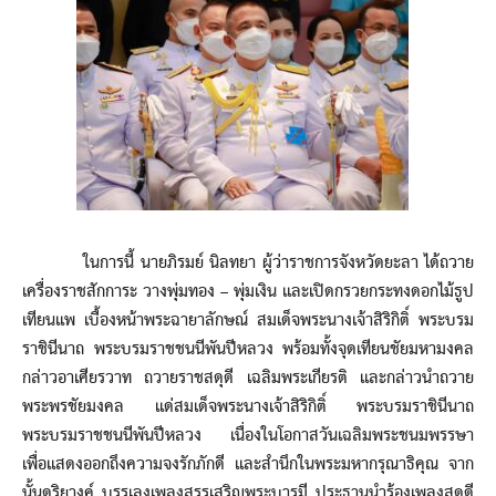
ในการนี้ นายภิรมย์ นิลทยา ผู้ว่าราชการจังหวัดยะลา ได้ถวาย
เครื่องราชสักการะ วางพุ่มทอง – พุ่มเงิน และเปิดกรวยกระทงดอกไม้ธูป
เทียนแพ เบื้องหน้าพระฉายาลักษณ์ สมเด็จพระนางเจ้าสิริกิติ์ พระบรม
ราชินีนาถ พระบรมราชชนนีพันปีหลวง พร้อมทั้งจุดเทียนชัยมหามงคล
กล่าวอาเศียรวาท ถวายราชสดุดี เฉลิมพระเกียรติ และกล่าวนำถวาย
พระพรชัยมงคล แด่สมเด็จพระนางเจ้าสิริกิติ์ พระบรมราชินีนาถ
พระบรมราชชนนีพันปีหลวง เนื่องในโอกาสวันเฉลิมพระชนมพรรษา
เพื่อแสดงออกถึงความจงรักภักดี และสำนึกในพระมหากรุณาธิคุณ จาก
นั้นดุริยางค์ บรรเลงเพลงสรรเสริญพระบารมี ประธานนำร้องเพลงสดุดี