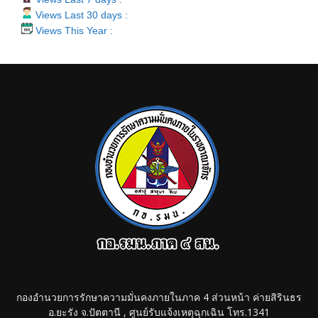
Views Last 30 days :
Views This Year :
กองอำนวยการรักษาความมั่นคงภายในภาค 4 ส่วนหน้า ค่ายสิรินธร
อ.ยะรัง จ.ปัตตานี , ศูนย์รับแจ้งเหตุฉุกเฉิน โทร.1341