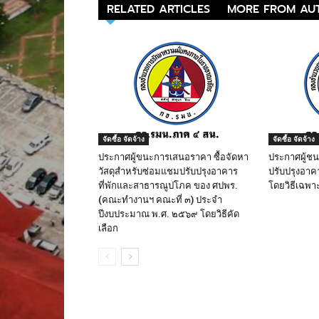
RELATED ARTICLES
MORE FROM AU
จัดซื้อ จัดจ้าง
จัดซื้อ จัดจ้าง
ประกาศผู้ขนะการเสนอราคา ซื้อจัดหา
ประกาศผู้ช
วัสดุสำหรับซ่อมแชมปรับปรุงอาคาร
ปรับปรุงอาค
ที่พักและสาธารณูปโภค ของ ศปพร.
โดยวิธีเฉพา
(คณะทำงานฯ คณะที่ ๓) ประจำ
ปีงบประมาณ พ.ศ. ๒๕๖๙ โดยวิธีคัด
เลือก