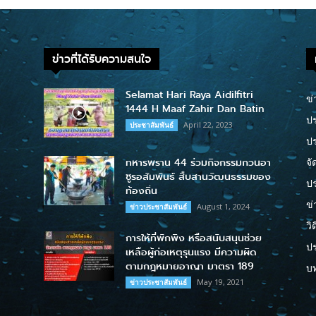
ข่าวที่ได้รับความสนใจ
Selamat Hari Raya Aidilfitri
ข่
1444 H Maaf Zahir Dan Batin
ปร
April 22, 2023
ประชาสัมพันธ์
ป
ทหารพราน 44 ร่วมกิจกรรมกวนอา
จั
ซูรอสัมพันธ์ สืบสานวัฒนธรรมของ
ปร
ท้องถิ่น
ข่
August 1, 2024
ข่าวประชาสัมพันธ์
วิ
การให้ที่พักพิง หรือสนับสนุนช่วย
ป
เหลือผู้ก่อเหตุรุนแรง มีความผิด
ตามกฎหมายอาญา มาตรา 189
บ
May 19, 2021
ข่าวประชาสัมพันธ์