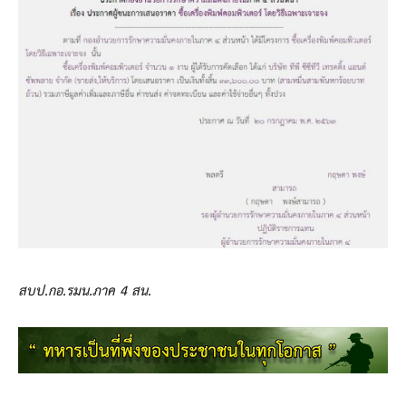
สบป.กอ.รมน.ภาค 4 สน.