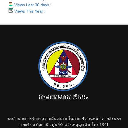
Views Last 30 days :
Views This Year :
กองอำนวยการรักษาความมั่นคงภายในภาค 4 ส่วนหน้า ค่ายสิรินธร
อ.ยะรัง จ.ปัตตานี , ศูนย์รับแจ้งเหตุฉุกเฉิน โทร.1341