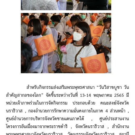
สำหรับกิจกรรมส่งเสริมพระพุทธศาสนา “วันวิสาขบูชา วัน
สำคัญสากลของโลก” จัดขึ้นระหว่างวันทึ่ 13-14 พฤษภาคม 2565 มี
หน่วยเจ้าภาพร่วมในการจัดกิจกรรม ประกอบด้วย คณะสงฆ์จังหวัด
นราธิวาส , กองอำนวยการรักษาความมั่นคงภายในภาค 4 ส่วนหน้า ,
ศูนย์อำนวยการบริหารจังหวัดชายแดนภาคใต้ , ศูนย์ประสานงาน
โครงการอันเนื่องมาจากพระราชดำริ , จังหวัดนราธิวาส , สำนักงาน
พระพุทธศาสนาจังหวัดนราธิวาส , วัฒนธรรมจังหวัดนราธิวาส , สถานี