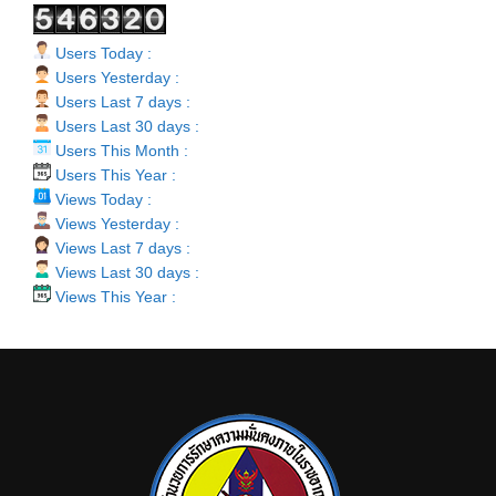
Users Today :
Users Yesterday :
Users Last 7 days :
Users Last 30 days :
Users This Month :
Users This Year :
Views Today :
Views Yesterday :
Views Last 7 days :
Views Last 30 days :
Views This Year :