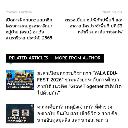
Previous article
Next article
เปิดการฝึกทบทวนสมาชิก
ตรวจเยี่ยม ชป.พิทักษ์พื้นที่ และ
โครงการราษฎรอาสารักษา
อาสาสมัครประจำพื้นที่ ปฏิบัติ
หมู่บ้าน (อรบ.) อ.แว้ง
หน้าที่ รปภ.เส้นทางรถไฟ
จ.นราธิวาส ประจำปี 2565
RELATED ARTICLES
MORE FROM AUTHOR
ยะลาเปิดมหกรรมวิชาการ “YALA EDU-
FEST 2026” รวมพลังยกระดับการศึกษา
ภายใต้แนวคิด “Grow Together #เติบโต
ข่าวประชาสัมพันธ์
ไปด้วยกัน”
ความคืบหน้าเหตุยิงเจ้าหน้าที่ตำรวจ
อ.ตากใบ ยืนยัน ผกร.เสียชีวิต 2 ราย คือ
ข่าวชี้แจง กรณี
นายอับดุลมูคลีส และ นายสะหมาน
เหตุการณ์ต่างๆ