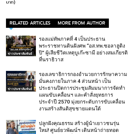
บาท)
RELATED ARTICLES
MORE FROM AUTHOR
รองแม่ทัพภาคที่ 4 เป็นประธาน
พระราชทานดินฝังศพ “อส.ทพ.ซอลาฮูดิง
ปิ” ผู้เสียชีวิตเหตุบูเก๊ะซามี อย่างสมเกียรติ
ข่าวประชาสัมพันธ์
ที่นราธิวาส
รองเลขาธิการกองอำนวยการรักษาความ
มั่นคงภายในภาค 4 ส่วนหน้า เป็น
ประธานปิดการประชุมสัมมนาการจัดทำ
ข่าวประชาสัมพันธ์
แผนขับเคลื่อนฯ และคำสั่งยุทธการ
ประจำปี 2570 มุ่งยกระดับการขับเคลื่อน
งานสร้างสันติสุขชายแดนใต้
ปลูกฝังคุณธรรม สร้างผู้นำเยาวชนรุ่น
ใหม่! ศูนย์ยวพัฒน์ฯ เดินหน้าถ่ายทอด