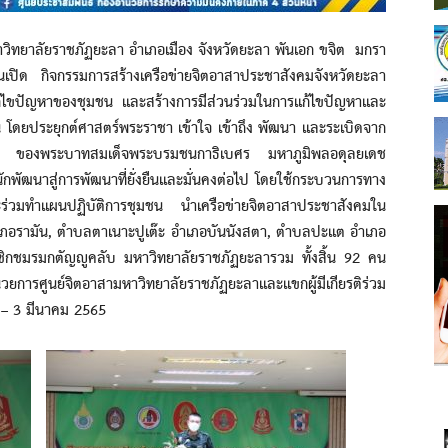
ยาลัยราชภัฏยะลา อำเภอเมือง จังหวัดยะลา พันเอก ขจิต มกรา
นเปิด กิจกรรมการสร้างเครือข่ายจิตอาสาประชาสังคมจังหวัดยะลา
ก้ไขปัญหาของชุมชน และสร้างการมีส่วนร่วมในการแก้ไขปัญหาและ
น โดยประยุกต์ศาสตร์พระราชา เข้าใจ เข้าถึง พัฒนา และระเบิดจาก
ำริ ของพระบาทสมเด็จพระบรมชนกาธิเบศร มหาภูมิพลอดุลยเดช
กพัฒนาสู่การพัฒนาที่ยั่งยืนและมั่นคงต่อไป โดยใช้กระบวนการทาง
ร่วมทำแผนปฏิบัติการชุมชน นำเครือข่ายจิตอาสาประชาสังคมใน
ำเภอรามัน, ตำบลตาเนาะปูเต๊ะ อำเภอบันนังสตา, ตำบลปะแต อำเภอ
มาชิกชมรมกตัญญูคลับ มหาวิทยาลัยราชภัฏยะลารวม ทั้งสิ้น 92 คน
ยการศูนย์จิตอาสามหาวิทยาลัยราชภัฏยะลาและแขกผู้มีเกียรติร่วม
่ 1 – 3 มีนาคม 2565