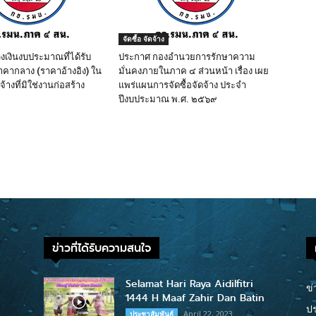
จัดซื้อ จัดจ้าง
เงินงบประมาณที่ได้รับ
ประกาศ กองอํานวยการรักษาความ
คากลาง (ราคาอ้างอิง) ใน
มั่นคงภายในภาค ๔ ส่วนหน้า เรื่อง เผย
จ้างที่มิใช่งานก่อสร้าง
แพร่แผนการจัดซื้อจัดจ้าง ประจํา
ปีงบประมาณ พ.ศ. ๒๕๖๙
ข่าวที่ได้รับความสนใจ
Selamat Hari Raya Aidilfitri
ข่
1444 H Maaf Zahir Dan Batin
ปร
April 22, 2023
ประชาสัมพันธ์