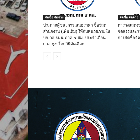
จัดซื้อ จัดจ้าง
จัดซื้อ จัดจ้าง
ประกาศผู้ชนะการเสนอราคา ซื้อวัสด
ตารางแสดงวง
สำนักงาน (เพิ่มเติม) ให้กับหน่วยภายใน
จัดสรรและรา
บก.กอ.รมน.ภาค ๔ สม. ประจำเดือน
การจัดซื้อจัด
ก.ค. ๖๙ โดยวิธีคัดเลือก