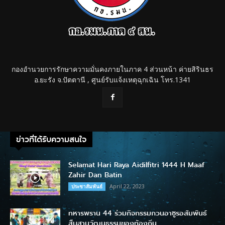
กองอำนวยการรักษาความมั่นคงภายในภาค 4 ส่วนหน้า ค่ายสิรินธร
อ.ยะรัง จ.ปัตตานี , ศูนย์รับแจ้งเหตุฉุกเฉิน โทร.1341
ข่าวที่ได้รับความสนใจ
Selamat Hari Raya Aidilfitri 1444 H Maaf
Zahir Dan Batin
April 22, 2023
ประชาสัมพันธ์
ทหารพราน 44 ร่วมกิจกรรมกวนอาซูรอสัมพันธ์
สืบสานวัฒนธรรมของท้องถิ่น