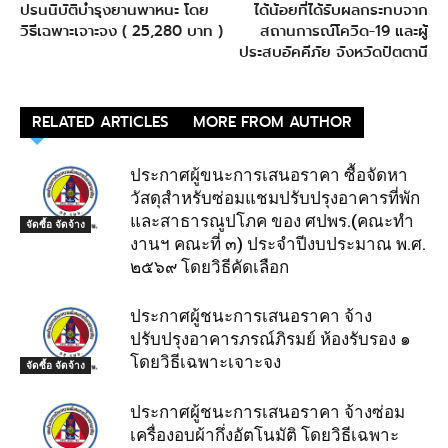
ปรนนิบัติบำรุงยานพาหนะ โดย
ได้น้อยที่ได้รับผลกระทบจาก
วิธีเฉพาะเจาะจง ( 25,280 บาท )
สถานการณ์โควิด-19 และผู้
ประสบอัคคีภัย จังหวัดปัตตานี
RELATED ARTICLES
MORE FROM AUTHOR
ประกาศผู้ขนะการเสนอราคา ซื้อจัดหา
วัสดุสำหรับซ่อมแชมปรับปรุงอาคารที่พัก
และสาธารณูปโภค ของ ศปพร.(คณะทำ
จัดซื้อ จัดจ้าง
งานฯ คณะที่ ๓) ประจำปีงบประมาณ พ.ศ.
๒๕๖๙ โดยวิธีคัดเลือก
ประกาศผู้ชนะการเสนอราคา จ้าง
ปรับปรุงอาคารภรณ์ภิรมย์ ห้องรับรอง ๑
โดยวิธีเฉพาะเจาะจง
จัดซื้อ จัดจ้าง
ประกาศผู้ชนะการเสนอราคา จ้างซ่อม
เครื่องอบผ้ากึ่งอัตโนมัติ โดยวิธีเฉพาะ