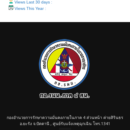
Views Last 30 days :
Views This Year :
กองอำนวยการรักษาความมั่นคงภายในภาค 4 ส่วนหน้า ค่ายสิรินธร
อ.ยะรัง จ.ปัตตานี , ศูนย์รับแจ้งเหตุฉุกเฉิน โทร.1341