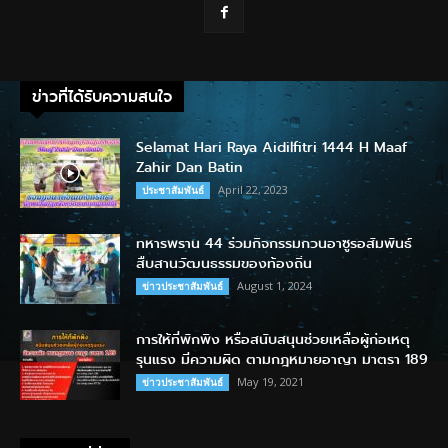
ข่าวที่ได้รับความสนใจ
Selamat Hari Raya Aidilfitri 1444 H Maaf
Zahir Dan Batin
April 22, 2023
ประชาสัมพันธ์
ทหารพราน 44 ร่วมกิจกรรมกวนอาซูรอสัมพันธ์
สืบสานวัฒนธรรมของท้องถิ่น
August 1, 2024
ข่าวประชาสัมพันธ์
การให้ที่พักพิง หรือสนับสนุนช่วยเหลือผู้ก่อเหตุ
รุนแรง มีความผิด ตามกฎหมายอาญา มาตรา 189
May 19, 2021
ข่าวประชาสัมพันธ์