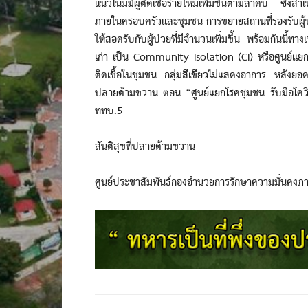
แนวโน้มมีผู้ติดเชื้อรายใหม่เพิ่มขึ้นตามลำดับ ซึ่งสา
ภายในครอบครัวและชุมชน การขยายสถานที่รองรับผู้ป่
ให้สอดรับกับผู้ป่วยที่มีจำนวนเพิ่มขึ้น พร้อมกันน
เก่า เป็น Community Isolation (CI) หรือศูนย์แยกโ
ติดเชื้อในชุมชน กลุ่มสีเขียวไม่แสดงอาการ หลังยอดผู้
ปลายด้ามขวาน ตอน “ศูนย์แยกโรคชุมชน รับมือโควิด
ททบ.5
สันติสุขที่ปลายด้ามขวาน
ศูนย์ประชาสัมพันธ์กองอำนวยการรักษาความมั่นคงภ