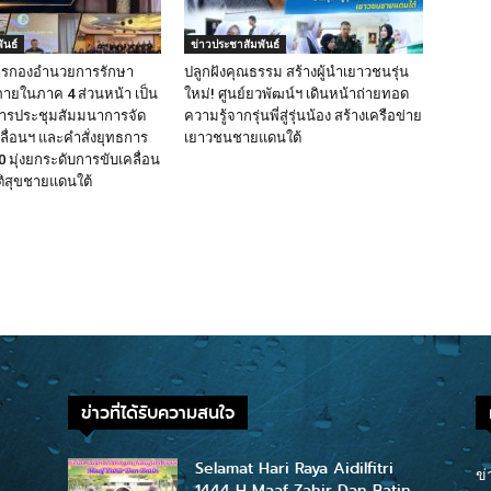
ันธ์
ข่าวประชาสัมพันธ์
ารกองอำนวยการรักษา
ปลูกฝังคุณธรรม สร้างผู้นำเยาวชนรุ่น
ายในภาค 4 ส่วนหน้า เป็น
ใหม่! ศูนย์ยวพัฒน์ฯ เดินหน้าถ่ายทอด
ารประชุมสัมมนาการจัด
ความรู้จากรุ่นพี่สู่รุ่นน้อง สร้างเครือข่าย
ื่อนฯ และคำสั่งยุทธการ
เยาวชนชายแดนใต้
 มุ่งยกระดับการขับเคลื่อน
ติสุขชายแดนใต้
ข่าวที่ได้รับความสนใจ
Selamat Hari Raya Aidilfitri
ข่
1444 H Maaf Zahir Dan Batin