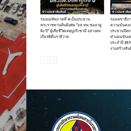
ข่าวประชาสัมพันธ์
ข่าวประชาสัมพ
รองแม่ทัพภาคที่ 4 เป็นประธาน
รองเลขาธิก
พระราชทานดินฝังศพ “อส.ทพ.ซอลาฮู
ความมั่นคงภ
ดิง ปิ” ผู้เสียชีวิตเหตุบูเก๊ะซามี อย่างสม
ประธานปิดก
เกียรติที่นราธิวาส
ทำแผนขับเคล
ประจำปี 2570
งานสร้างสัน