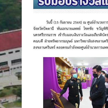
วันนี้ (15 กันยายน 2564) ณ ศูนย์อํานวยการแพท
จังหวัดปัตตานี พันเอกนายแพทย์ โชคชัย ขวัญพิช
นครศรีธรรมราช เข้ารับมอบเงินรางวัลและเกียรติบั
คณบดี ฝ่ายทรัพยากรมนุษย์ มหาวิทยาลัยสงขลานครินท
สงขลานครินทร์ ตลอดจนกำลังพลศูนย์อํานวยการแพทย