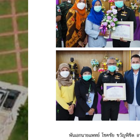
พันเอกนายแพทย์ โชคชัย ขวัญพิชิต อายุ 54