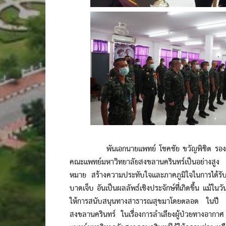
พันเอกนายแพทย์ โชคชัย ขวัญพิชิต รองผู้อำน
คณะแพทย์มหาวิทยาลัยสงขลานครินทร์เป็นอย่างสูง รา
หมาย สร้างความประทับใจและภาคภูมิใจในการได้รับรา
บาดเจ็บ อันเป็นผลลัพธ์เชิงประจักษ์ที่เกิดขึ้น แม้ในวั
ให้การสนับสนุนทางสาธารณสุขมาโดยตลอด ในปี พ
สงขลานครินทร์ ในเรื่องการลำเลียงผู้ป่วยทางอาก