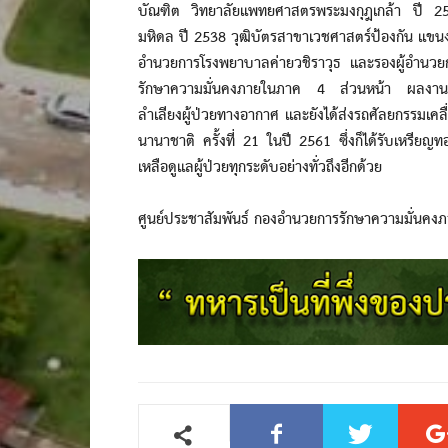
บัณฑิต วิทยาลัยแพทยศาสตรพระมงกุฎเกล้า ปี 
มหิดล ปี 2538 วุฒิบัตรสาขาเวชศาสตร์ป้องกัน แขนง
อำนวยการโรงพยาบาลค่ายวชิราวุธ และรองผู้อำนว
รักษาความมั่นคงภายในภาค 4 ส่วนหน้า ผลงานดีเด่นที
ลำเลียงผู้ป่วยทางอากาศ และยังได้ส่งรถศัลยกรรมเค
นานาชาติ ครั้งที่ 21 ในปี 2561 ซึ่งก็ได้รับเหรียญท
เหลือดูแลผู้ป่วยทุกระดับอย่างทั่วถึงอีกด้วย
ศูนย์ประชาสัมพันธ์ กองอำนวยการรักษาความมั่นคง