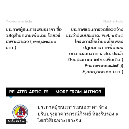
Previous article
Next article
ประกาศผู้ชนะการเสนอราคา ซื้อ
ประกาศแผนการจัดซื้อจัดจ้าง
วัสดุสำนักงานเพิ่มเติม โดยวิธี
ประจำปีงบประมาณ พ.ศ. ๒๕๖๔
เฉพาะเจาะจง ( ๙๗,๘๓๘.๐๐
โครงการซื้อน้ำมันเชื้อเพลิง
บาท )
ปฏิบัติการภาคพื้นของ
บก.กอ.รมน.ภาค ๔ สน. ประจำ
ปีงบประมาณ ๒๕๖๔เพิ่มเติม (
P๖๔๐๙๐๐๑๑๘๒๕ )(
๕,๐๐๐,๐๐๐.๐๐ บาท )
RELATED ARTICLES
MORE FROM AUTHOR
ประกาศผู้ชนะการเสนอราคา จ้าง
ปรับปรุงอาคารภรณ์ภิรมย์ ห้องรับรอง ๑
โดยวิธีเฉพาะเจาะจง
จัดซื้อ จัดจ้าง