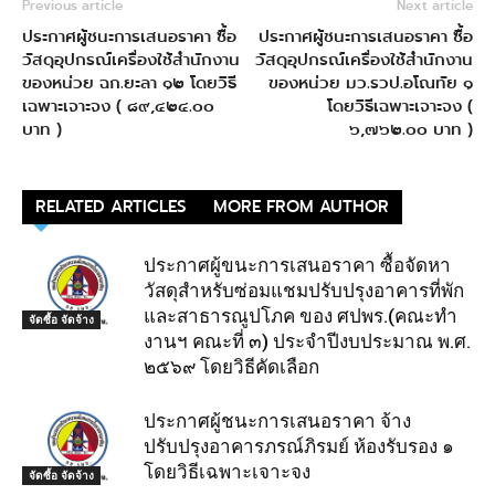
Previous article
Next article
ประกาศผู้ชนะการเสนอราคา ซื้อ
ประกาศผู้ชนะการเสนอราคา ซื้อ
วัสดุอุปกรณ์เครื่องใช้สำนักงาน
วัสดุอุปกรณ์เครื่องใช้สำนักงาน
ของหน่วย ฉก.ยะลา ๑๒ โดยวิธี
ของหน่วย มว.รวป.อโณทัย ๑
เฉพาะเจาะจง ( ๘๙,๔๒๔.๐๐
โดยวิธีเฉพาะเจาะจง (
บาท )
๖,๗๖๒.๐๐ บาท )
RELATED ARTICLES
MORE FROM AUTHOR
ประกาศผู้ขนะการเสนอราคา ซื้อจัดหา
วัสดุสำหรับซ่อมแชมปรับปรุงอาคารที่พัก
และสาธารณูปโภค ของ ศปพร.(คณะทำ
จัดซื้อ จัดจ้าง
งานฯ คณะที่ ๓) ประจำปีงบประมาณ พ.ศ.
๒๕๖๙ โดยวิธีคัดเลือก
ประกาศผู้ชนะการเสนอราคา จ้าง
ปรับปรุงอาคารภรณ์ภิรมย์ ห้องรับรอง ๑
โดยวิธีเฉพาะเจาะจง
จัดซื้อ จัดจ้าง