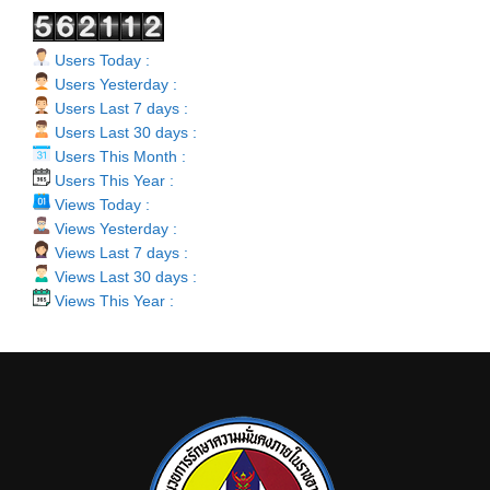
Users Today :
Users Yesterday :
Users Last 7 days :
Users Last 30 days :
Users This Month :
Users This Year :
Views Today :
Views Yesterday :
Views Last 7 days :
Views Last 30 days :
Views This Year :