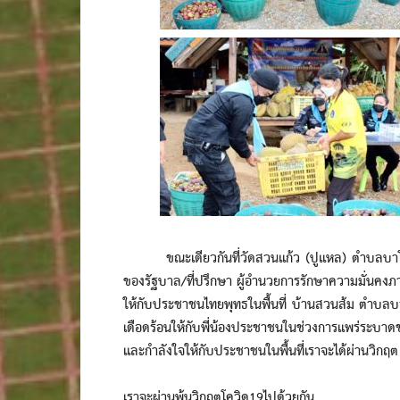
ขณะเดียวกันที่วัดสวนแก้ว (ปูแหล) ตำบลบาโร๊ะ 
ของรัฐบาล/ที่ปรึกษา ผู้อำนวยการรักษาความมั่นคงภ
ให้กับประชาชนไทยพุทธในพื้นที่ บ้านสวนส้ม ตำบลบา
เดือดร้อนให้กับพี่น้องประชาชนในช่วงการแพร่ระบาดข
และกำลังใจให้กับประชาชนในพื้นที่เราจะได้ผ่านวิกฤต 
เราจะผ่านพ้นวิกฤตโควิด19ไปด้วยกัน