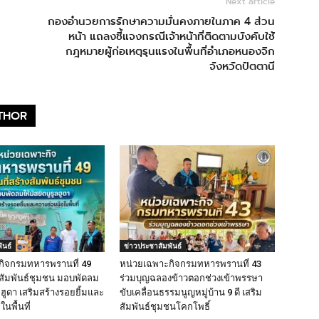
Next article
กองอำนวยการรักษาความมั่นคงภายในภาค 4 ส่วน
หน้า แถลงชี้แจงกรณีเจ้าหน้าที่ติดตามบังคับใช้
กฎหมายผู้ก่อเหตุรุนแรงในพื้นที่อำเภอหนองจิก
จังหวัดปัตตานี
THOR
ันธ์
ข่าวประชาสัมพันธ์
กิจกรมทหารพรานที่ 49
หน่วยเฉพาะกิจกรมทหารพรานที่ 43
างสัมพันธ์ชุมชน มอบพัดลม
ร่วมบุญฉลองข้าวตอกช่วงเข้าพรรษา
ูลฮูดา เสริมสร้างรอยยิ้มและ
ขับเคลื่อนธรรมนูญหมู่บ้าน 9 ดี เสริม
นพื้นที่
สัมพันธ์ชุมชนโคกโพธิ์