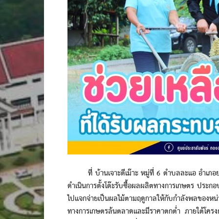
ที่ บ้านเจาะตีเม๊าะ หมู่ที่ 6 ตำบลละแอ อำเภอย
ดำเนินการตั้งโต๊ะรับซื้อผลผลิตทางการเกษตร ประกอบ
ไปแจกจ่ายเป็นผลไม้ตามฤดูกาลให้กับกำลังพลของหน
ทางการเกษตรล้นตลาดและมีราคาตกต่ำ ภายใต้โครงกา