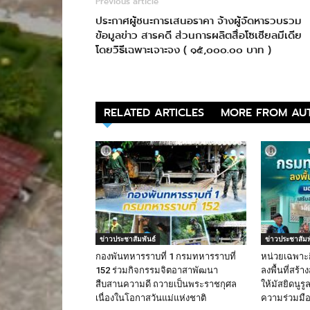
Previous article
ประกาศผู้ชนะการเสนอราคา จ้างผู้จัดหารวบรวม
ข้อมูลข่าว สารคดี ส่วนการผลิตสื่อโซเชียลมีเดีย
โดยวิธีเฉพาะเจาะจง ( ๑๕,๐๐๐.๐๐ บาท )
RELATED ARTICLES
MORE FROM AU
ข่าวประชาสัมพันธ์
ข่าวประชาสัมพ
กองพันทหารราบที่ 1 กรมทหารราบที่
หน่วยเฉพาะ
152 ร่วมกิจกรรมจิตอาสาพัฒนา
ลงพื้นที่สร้
สืบสานความดี ถวายเป็นพระราชกุศล
ให้มัสยิดนูร
เนื่องในโอกาสวันแม่แห่งชาติ
ความร่วมมือใ