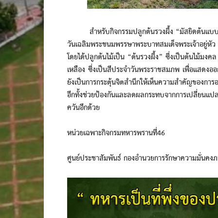
สำหรับกิจกรรมปลูกต้นรวงผึ้ง “มัสยิดต้นแบบหัว
วันเฉลิมพระชนมพรรษาพระบาทสมเด็จพระเจ้าอยู่หัว รัช
โดยได้ปลูกต้นไม้เป็น “ต้นรวงผึ้ง” ซึ่งเป็นต้นไม้มงค
เหลือง ซึ่งเป็นสีประจำวันพระราชสมภพ เพื่อแสดงออ
ยังเป็นการกระตุ้นจิตสำนึกให้เห็นความสำคัญของการอ
อีกทั้งช่วยป้องกันและลดผลกระทบจากการเปลี่ย
ควันอีกด้วย
หน่วยเฉพาะกิจกรมทหารพรานที่46
ศูนย์ประชาสัมพันธ์ กองอำนวยการรักษาความมั่นคง