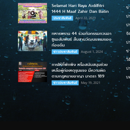
Selamat Hari Raya Aidilfitri
ข่
1444 H Maaf Zahir Dan Batin
ปร
April 22, 2023
ประชาสัมพันธ์
ป
ทหารพราน 44 ร่วมกิจกรรมกวนอา
จั
ซูรอสัมพันธ์ สืบสานวัฒนธรรมของ
ปร
ท้องถิ่น
ข่
August 1, 2024
ข่าวประชาสัมพันธ์
วิ
การให้ที่พักพิง หรือสนับสนุนช่วย
ป
เหลือผู้ก่อเหตุรุนแรง มีความผิด
ตามกฎหมายอาญา มาตรา 189
บ
May 19, 2021
ข่าวประชาสัมพันธ์