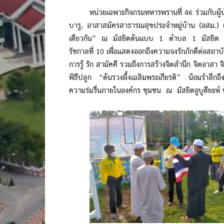
หน่วยเฉพาะกิจกรมทหารพรานที่ 46 ร่วมกับผู้นำศ
บารู, อาสาสมัครสาธารณสุขประจำหมู่บ้าน (อสม.) 
เดียวกัน” ณ มัสยิดต้นแบบ 1 ตำบล 1 มัสยิด เนื
รัชกาลที่ 10 เพื่อแสดงออกถึงความจงรักภักดีต่อสถาบ
การรู้ รัก สามัคคี รวมถึงการสร้างจิตสำนึก จิตอาส
พิธีปลูก “ต้นรวงผึ้งเฉลิมพระเกียรติ” น้อมรำลึกถึ
ความร่มรื่นภายในองค์กร ชุมชน ณ มัสยิดอูบูดียะห์ บ