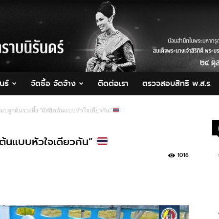
นธ์
จัดซื้อ จัดจ้าง
ติดต่อเรา
ตรวจสอบสิทธิ พ.ส.ร.
มปลูกต้นรวงผึ้ง “มัสยิดต้นแบบหัวใจเดียวกัน”
ดต้นแบบหัวใจเดียวกัน”
1016