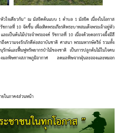
ใจเดียวกัน” ณ มัสยิดต้นแบบ 1 ตำบล 1 มัสยิด เนื่องในโอกาส
กาลที่ 10 จัดขึ้น เพื่อเทิดพระเกียรติพระบาทสมเด็จพระเจ้าอยู่หัว
ล และเป็นต้นไม้ประจำพระองค์ รัชกาลที่ 10 เนื่องด้วยดอกรวงผึ้งมีสี
กถึงความจงรักภักดีต่อสถาบันชาติ ศาสนา พระมหากษัตริย์ รวมทั้ง
นุรักษ์และฟื้นฟูทรัพยากรป่าไม้ของชาติ เป็นการปลูกต้นไม้ในใจคน
นแปลงมลพิษทางสภาพภูมิอากาศ ลดมลพิษจากฝุ่นละอองและหมอก
ภายในภาค4ส่วนหน้า