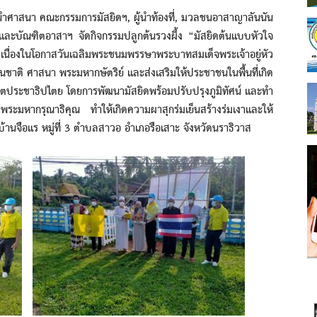
าสนา คณะกรรมการมัสยิดฯ, ผู้นำท้องที่, มวลชนอาสาญาลันนัน
และบัณฑิตอาสาฯ จัดกิจกรรมปลูกต้นรวงผึ้ง “มัสยิดต้นแบบหัวใจ
่องในโอกาสวันเฉลิมพระชนมพรรษาพระบาทสมเด็จพระเจ้าอยู่หัว
ันชาติ ศาสนา พระมหากษัตริย์ และส่งเสริมให้ประชาชนในพื้นที่เกิด
า จิตประชาธิปไตย โดยการพัฒนามัสยิดพร้อมปรับปรุงภูมิทัศน์ และทำ
งพระมหากรุณาธิคุณ ทำให้เกิดความผาสุกร่มเย็นสร้างร่มเงาและให้
้านจือเเร หมู่ที่ 3 ตำบลสาวอ อำเภอรือเสาะ จังหวัดนราธิวาส