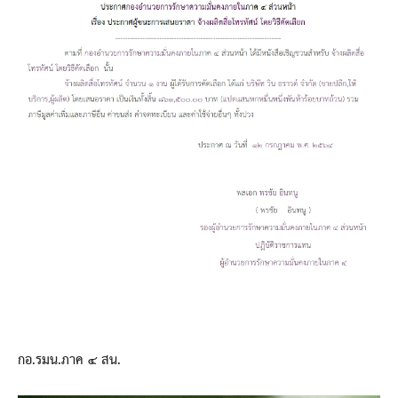
กอ.รมน.ภาค ๔ สน.