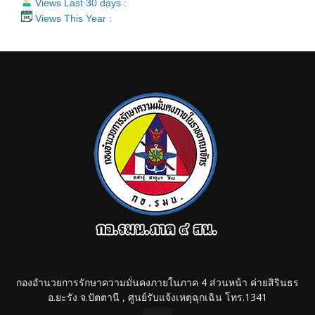
Views Last 30 days :
Views This Year :
กองอำนวยการรักษาความมั่นคงภายในภาค 4 ส่วนหน้า ค่ายสิรินธร
อ.ยะรัง จ.ปัตตานี , ศูนย์รับแจ้งเหตุฉุกเฉิน โทร.1341