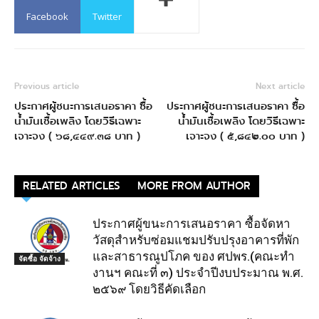
Facebook
Twitter
Previous article
Next article
ประกาศผู้ชนะการเสนอราคา ซื้อ
ประกาศผู้ชนะการเสนอราคา ซื้อ
น้ำมันเชื้อเพลิง โดยวิธีเฉพาะ
น้ำมันเชื้อเพลิง โดยวิธีเฉพาะ
เจาะจง ( ๖๘,๔๔๙.๓๘ บาท )
เจาะจง ( ๕,๘๔๒.๐๐ บาท )
RELATED ARTICLES
MORE FROM AUTHOR
ประกาศผู้ขนะการเสนอราคา ซื้อจัดหา
วัสดุสำหรับซ่อมแชมปรับปรุงอาคารที่พัก
และสาธารณูปโภค ของ ศปพร.(คณะทำ
จัดซื้อ จัดจ้าง
งานฯ คณะที่ ๓) ประจำปีงบประมาณ พ.ศ.
๒๕๖๙ โดยวิธีคัดเลือก