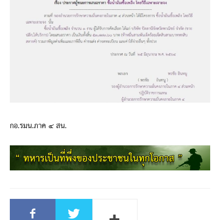
กอ.รมน.ภาค ๔ สน.