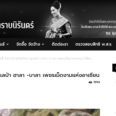
นธ์
จัดซื้อ จัดจ้าง
ติดต่อเรา
ตรวจสอบสิทธิ พ.ส.ร.
คที่ 4 ฝากช่วยกันรักษา ดูแลป่า ฮาลา -บาลา เพชรเม็ดงามแห่งอาเซียน
ูแลป่า ฮาลา -บาลา เพชรเม็ดงามแห่งอาเซียน
1994