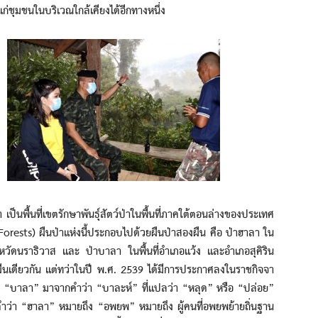
แก่ชุมชนในบริเวณใกล้เคียงได้อีกทางหนึ่ง
้นที่เขตรักษาพันธุ์สัตว์ป่าในพื้นที่ภาคใต้ตอนล่างของประเทศ
 Forests) ผืนป่าแห่งนี้ประกอบไปด้วยผืนป่าสองผืน คือ ป่าฮาลา ใน
หวัดนราธิวาส และ ป่าบาลา ในพื้นที่อำเภอแว้ง และอำเภอสุคิริน
ป่าผืนเดียวกัน แต่ทว่าในปี พ.ศ. 2539 ได้มีการประกาศลงในราชกิจจา
ำว่า “บาลา” มาจากคำว่า “บาละห์” ที่แปลว่า “หลุด” หรือ “ปล่อย”
 และคำว่า “ฮาลา” หมายถึง “อพยพ” หมายถึง ผู้คนที่อพยพย้ายถิ่นฐาน