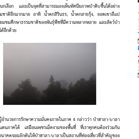
งือก และเป็นจุดที่สามารถมองเห็นทัศนียภาพป่าดิบชื้นได้อย่าง
รรมชาติอีกมากมาย อาทิ น้ำตกสิรินธร, น้ำตกสายรุ้ง, ยอดเขาลีแป
เยี่ยมชมศึกษาธรรมชาติของพันธ์ุพืชที่มีความหลากหลาย และสัตว์ป่า
ด้อีกด้วย
้อำนวยการรักษาความมั่นคงภายในภาค 4 กล่าวว่า ป่าฮาลา-บาลา
ดชายแดนภาคใต้ เสมือนเพชรเม็ดงามของพื้นที่ ที่เราทุกคนต้องร่วมกัน
อนาคตจะผลักดันให้ป่าฮาลา-บาลาเป็นสถานที่ท่องเที่ยวที่สำคัญของ