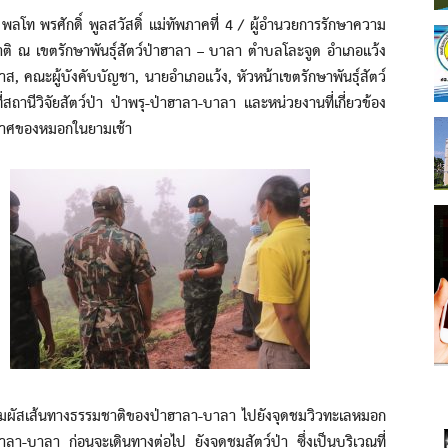
ศักดิ์ พูลสวัสดิ์ แม่ทัพภาคที่ 4 / ผู้อำนวยการรักษาความ
ติ ณ เขตรักษาพันธุ์สัตว์ป่าฮาลา – บาลา ตำบลโละจูด อำเภอแว้ง
าส, คณะผู้บังคับบัญชา, นายอำเภอแว้ง, หัวหน้าเขตรักษาพันธุ์สัตว์
สถานีวิจัยสัตว์ป่า ป่าพรุ-ป่าฮาลา-บาลา และหน่วยงานที่เกี่ยวข้อง
กาศของหมอกในยามเช้า
สเส้นทางธรรมชาติของป่าฮาลา-บาลา ไปยังจุดชมวิวทะเลหมอก
าลา-บาลา ก่อนจะเดินทางต่อไป ยังจุดชมสัตว์ป่า ซึ่งเป็นบริเวณที่