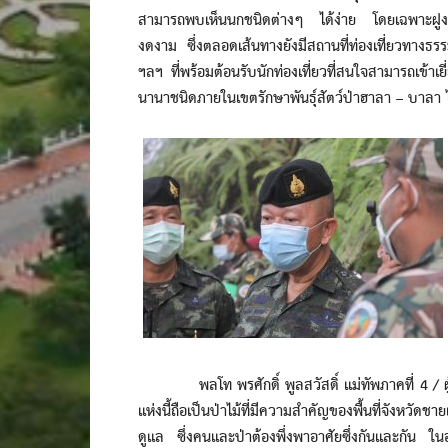
สามารถพบเห็นนกชนิดต่างๆ ได้ง่าย โดยเฉพาะฝูงนกเ
งดงาม ซึ่งตลอดเส้นทางยังมีสถานที่ท่องเที่ยวทางธ
ฯลฯ ที่พร้อมต้อนรับนักท่องเที่ยวที่สนใจสามารถเข้า
นานาชนิดภายในเขตรักษาพันธุ์สัตว์ป่าฮาลา – บาลา ไ
พลโท พรศักดิ์ พูลสวัสดิ์ แม่ทัพภาคที่ 4 / ผู
แห่งนี้ถือเป็นป่าไม้ที่มีความสำคัญของพื้นที่จังหวั
ดูแล ซึ่งคนและป่าต้องพึ่งพาอาศัยซึ่งกันและกัน ใน