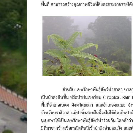
พื้นที่ สามารถสร้างคุณภาพชีวิตที่ดีและกระจายรายได้
สำหรับ เขตรักษาพันธุ์สัตว์ป่าฮาลา-บาลา เป็นพื
เป็นป่าดงดิบชื้น หรือป่าฝนเขตร้อน (Tropical Rain
พื้นที่อำเภอเบตง จังหวัดยะลา และอำเภอจะแนะ จัง
จังหวัดนราธิวาส แม้ป่าทั้งสองผืนนี้จะไม่ได้ติดเป็น
นุเบกษาให้เป็นเขตรักษาพันธุ์สัตว์ป่าร่วมกัน โดยค
มีที่มาจากช้างเชือกหนึ่งที่หนีเข้าป่าฝั่งอำเภอแว้ง