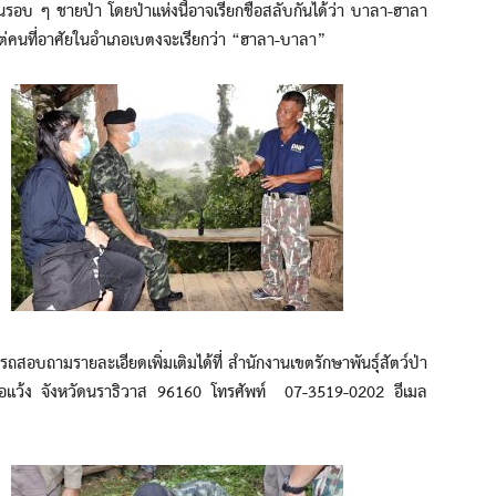
นรอบ ๆ ชายป่า โดยป่าแห่งนี้อาจเรียกชื่อสลับกันได้ว่า บาลา-ฮาลา
 แต่คนที่อาศัยในอำเภอเบตงจะเรียกว่า “ฮาลา-บาลา”
บถามรายละเอียดเพิ่มเติมได้ที่ สำนักงานเขตรักษาพันธุ์สัตว์ป่า
อแว้ง จังหวัดนราธิวาส 96160 โทรศัพท์ 07-3519-0202 อีเมล