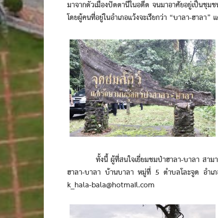
มาจากตัวเมืองปัตตานีในอดีต จนมาอาศัยอยู่เป็นชุมช
โดยผู้คนที่อยู่ในอำเภอแว้งจะเรียกว่า “บาลา-ฮาลา”
ทั้งนี้ ผู้ที่สนใจเยี่ยมชมป่าฮาลา-บาลา สามารถสอ
ฮาลา-บาลา บ้านบาลา หมู่ที่ 5 ตำบลโละจูด อำเภ
k_hala-bala@hotmail.com