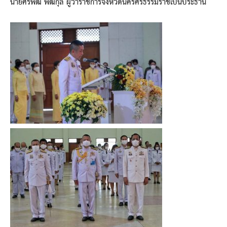
นายศิริพัฒ พัฒกุล ผู้ว่าราชการจังหวัดนครศรีธรรมราชเป็นประธาน