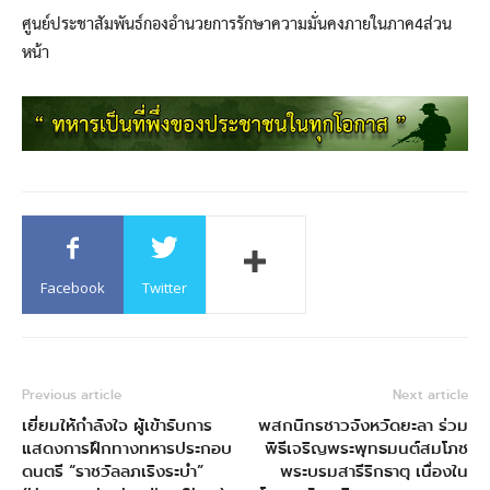
ศูนย์ประชาสัมพันธ์กองอำนวยการรักษาความมั่นคงภายในภาค4ส่วน
หน้า
Facebook
Twitter
Previous article
Next article
เยี่ยมให้กำลังใจ ผู้เข้ารับการ
พสกนิกรชาวจังหวัดยะลา ร่วม
แสดงการฝึกทางทหารประกอบ
พิธีเจริญพระพุทธมนต์สมโภช
ดนตรี “ราชวัลลภเริงระบำ”
พระบรมสารีริกธาตุ เนื่องใน