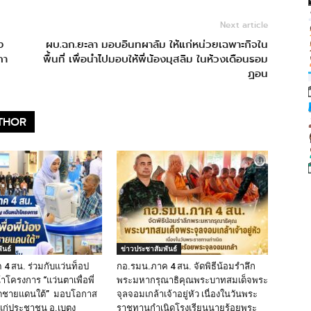
Next article
ง
ผบ.ฉก.ยะลา มอบอินทผาลัม ให้แก่หน่วยเฉพาะกิจใน
กา
พื้นที่ เพื่อนำไปมอบให้พี่น้องมุสลิม ในห้วงเดือนรอม
ฏอน
THOR
ันธ์
ข่าวประชาสัมพันธ์
4 สน. ร่วมกับแว่นท็อป
กอ.รมน.ภาค 4 สน. จัดพิธีน้อมรำลึก
้าโครงการ “แว่นตาเพื่อพี่
พระมหากรุณาธิคุณพระบาทสมเด็จพระ
วัดชายแดนใต้” มอบโอกาส
จุลจอมเกล้าเจ้าอยู่หัว เนื่องในวันพระ
แก่ประชาชน อ.เบตง
ราชทานกำเนิดโรงเรียนนายร้อยพระ