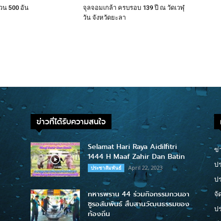
น 500 อัน
จุลจอมเกล้า ครบรอบ 139 ปี ณ วัดเวฬุ
วัน จังหวัดยะลา
ข่าวที่ได้รับความสนใจ
Selamat Hari Raya Aidilfitri
ข่
1444 H Maaf Zahir Dan Batin
ปร
April 22, 2023
ประชาสัมพันธ์
ป
ทหารพราน 44 ร่วมกิจกรรมกวนอา
จั
ซูรอสัมพันธ์ สืบสานวัฒนธรรมของ
ปร
ท้องถิ่น