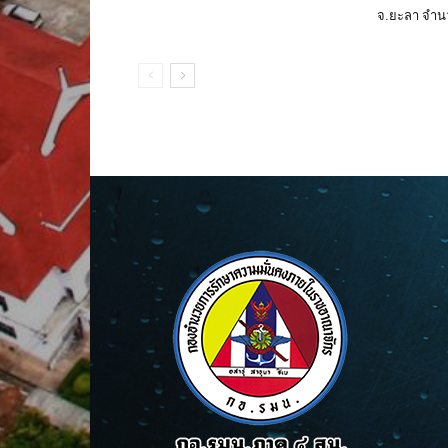
จ.ยะลา จำนว