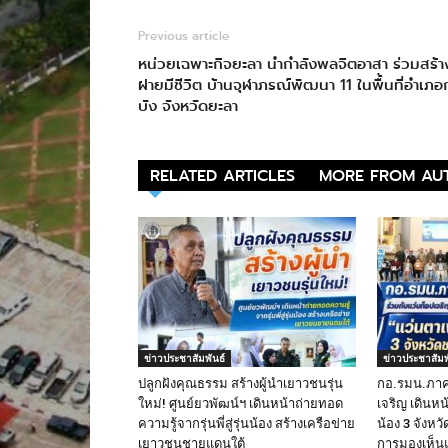
Previous article
หน่วยเฉพาะกิจยะลา นำกำลังพลจิตอาสา ร่วมสร้า
ฝายมีชีวิต บ้านจุฬาภรณ์พัฒนา 11 ในพื้นที่อำเภอ
บัง จังหวัดยะลา
RELATED ARTICLES
MORE FROM AU
ข่าวประชาสัมพันธ์
ข่าวประชาสัมพ
ปลูกฝังคุณธรรม สร้างผู้นำเยาวชนรุ่น
กอ.รมน.ภาค 
ใหม่! ศูนย์ยวพัฒน์ฯ เดินหน้าถ่ายทอด
เจริญ เดินหน
ความรู้จากรุ่นพี่สู่รุ่นน้อง สร้างเครือข่าย
น้อง 3 จังห
เยาวชนชายแดนใต้
การมองเห็น