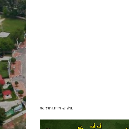
กอ.รมน.ภาค ๔ สน.