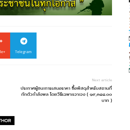
le+
Telegram
Next article
ประกาศผู้ชนะการเสนอราคา ซื้อพัสดุสำหรับสถานที่
กักตัวกำลังพล โดยวิธีเฉพาะเจาะจง ( ๑๙,๓๘๘.๐๐
บาท )
THOR