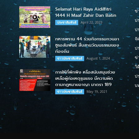
Selamat Hari Raya Aidilfitri
ข่
1444 H Maaf Zahir Dan Batin
ปร
April 22, 2023
ประชาสัมพันธ์
ป
ทหารพราน 44 ร่วมกิจกรรมกวนอา
จั
ซูรอสัมพันธ์ สืบสานวัฒนธรรมของ
ปร
ท้องถิ่น
ข่
August 1, 2024
ข่าวประชาสัมพันธ์
วิ
การให้ที่พักพิง หรือสนับสนุนช่วย
ป
เหลือผู้ก่อเหตุรุนแรง มีความผิด
ตามกฎหมายอาญา มาตรา 189
บ
May 19, 2021
ข่าวประชาสัมพันธ์