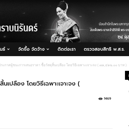
นธ์
จัดซื้อ จัดจ้าง
ติดต่อเรา
ตรวจสอบสิทธิ พ.ส.ร.
ประกาศผู้ชนะการเสนอราคา ซื้อวัสดุสิ้นเปลือง โดยวิธีเฉพาะเจาะจง ( ๗๑,๔๑๒.๐๐ บาท )
สิ้นเปลือง โดยวิธีเฉพาะเจาะจง (
1469