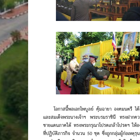
โอกาสนี้พลเอกไพบูลย์ คุ้มฉายา องคมนตรี ได้อั
และสมเด็จพระนางเจ้าฯ พระบรมราชินี ทรงฝากความห่วง
ชายแดนภาคใต้ ทรงพระกรุณาโปรดเกล้าโปรดฯ ให้องคม
ที่ปฏิบัติภารกิจ จำนวน 50 ชุด ซึ่งถูกกลุ่มผู้ก่อ