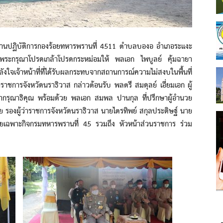
ฐานปฏิบัติการกองร้อยทหารพรานที่ 4511 ตำบลบองอ อำเภอระแงะ
รงพระกรุณาโปรดเกล้าโปรดกระหม่อมให้ พลเอก ไพบูลย์ คุ้มฉายา
ังใจเจ้าหน้าที่ที่ได้รับผลกระทบจากสถานการณ์ความไม่สงบในพื้นที่
าราชการจังหวัดนราธิวาส กล่าวต้อนรับ พลตรี สมดุลย์ เอี่ยมเอก ผู้
ากรุณาธิคุณ พร้อมด้วย พลเอก สมพล ปานกุล ที่ปรึกษาผู้อำนวย
 รองผู้ว่าราชการจังหวัดนราธิวาส นายไตรทิพย์ สกุลประดิษฐ์ นาย
่วยเฉพาะกิจกรมทหารพรานที่ 45 รวมถึง หัวหน้าส่วนราชการ ร่วม