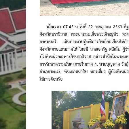
เมื่อเวลา 07.45 น.วันที่ 22 กรกฎาคม 2563 ที่
จังหวัดนราธิวาส พระบาทสมเด็จพระเจ้าอยู่หัว ท
องคมนตรี เดินทางมาปฏิบัติภารกิจเยี่ยมเยียนให้กำล
จังหวัดชายแดนภาคใต้ โดยมี นายเอกรัฐ หลีเส็น ผู้ว่
บังคับหน่วยเฉพาะกิจนราธิวาส กล่าวสำนึกในพระมห
การรักษาความมั่นคงภายในภาค 4, นายบุญพาศ รักนุ้ย
อำเภอระแงะ, พันเอกชนาธิป ทองเชี่ยว ผู้บังคับหน
ให้การต้อนรับ