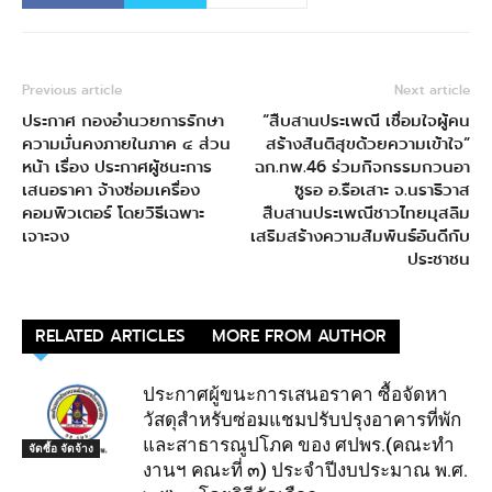
Previous article
Next article
ประกาศ กองอำนวยการรักษา
“สืบสานประเพณี เชื่อมใจผู้คน
ความมั่นคงภายในภาค ๔ ส่วน
สร้างสันติสุขด้วยความเข้าใจ”
หน้า เรื่อง ประกาศผู้ชนะการ
ฉก.ทพ.46 ร่วมกิจกรรมกวนอา
เสนอราคา จ้างซ่อมเครื่อง
ซูรอ อ.รือเสาะ จ.นราธิวาส
คอมพิวเตอร์ โดยวิธีเฉพาะ
สืบสานประเพณีชาวไทยมุสลิม
เจาะจง
เสริมสร้างความสัมพันธ์อันดีกับ
ประชาชน
RELATED ARTICLES
MORE FROM AUTHOR
ประกาศผู้ขนะการเสนอราคา ซื้อจัดหา
วัสดุสำหรับซ่อมแชมปรับปรุงอาคารที่พัก
และสาธารณูปโภค ของ ศปพร.(คณะทำ
จัดซื้อ จัดจ้าง
งานฯ คณะที่ ๓) ประจำปีงบประมาณ พ.ศ.