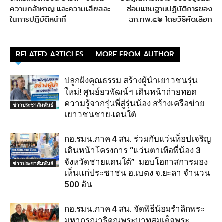
ความกล้าหาญ และความเสียสละ
ซ่อมแซมฐานปฏิบัติการของ
ในการปฏิบัติหน้าที่
ฉก.ทพ.๔๒ โดยวิธีคัดเลือก
RELATED ARTICLES
MORE FROM AUTHOR
ปลูกฝังคุณธรรม สร้างผู้นำเยาวชนรุ่น
ใหม่! ศูนย์ยวพัฒน์ฯ เดินหน้าถ่ายทอด
ความรู้จากรุ่นพี่สู่รุ่นน้อง สร้างเครือข่าย
ข่าวประชาสัมพันธ์
เยาวชนชายแดนใต้
กอ.รมน.ภาค 4 สน. ร่วมกับแว่นท็อปเจริญ
เดินหน้าโครงการ “แว่นตาเพื่อพี่น้อง 3
จังหวัดชายแดนใต้” มอบโอกาสการมอง
ข่าวประชาสัมพันธ์
เห็นแก่ประชาชน อ.เบตง จ.ยะลา จำนวน
500 อัน
กอ.รมน.ภาค 4 สน. จัดพิธีน้อมรำลึกพระ
มหากรุณาธิคุณพระบาทสมเด็จพระ