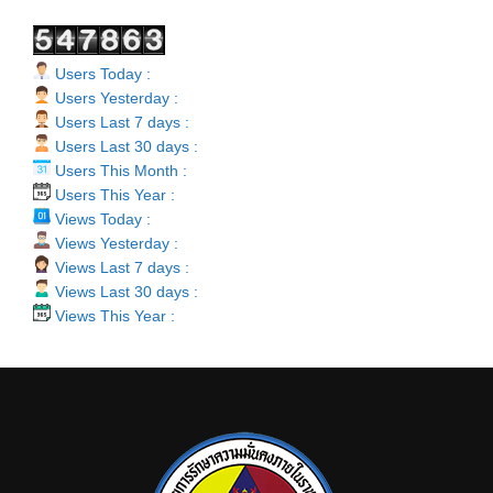
Users Today :
Users Yesterday :
Users Last 7 days :
Users Last 30 days :
Users This Month :
Users This Year :
Views Today :
Views Yesterday :
Views Last 7 days :
Views Last 30 days :
Views This Year :