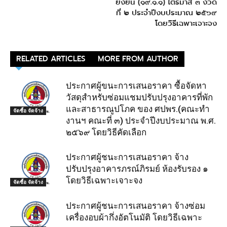
ยั่งยืน (๑๙.๑.๑) ไตรมาส ๓ งวด
ที่ ๒ ประจำปีงบประมาณ ๒๕๖๙
โดยวิธีเฉพาะเจาะจง
RELATED ARTICLES
MORE FROM AUTHOR
ประกาศผู้ขนะการเสนอราคา ซื้อจัดหา
วัสดุสำหรับซ่อมแชมปรับปรุงอาคารที่พัก
และสาธารณูปโภค ของ ศปพร.(คณะทำ
จัดซื้อ จัดจ้าง
งานฯ คณะที่ ๓) ประจำปีงบประมาณ พ.ศ.
๒๕๖๙ โดยวิธีคัดเลือก
ประกาศผู้ชนะการเสนอราคา จ้าง
ปรับปรุงอาคารภรณ์ภิรมย์ ห้องรับรอง ๑
โดยวิธีเฉพาะเจาะจง
จัดซื้อ จัดจ้าง
ประกาศผู้ชนะการเสนอราคา จ้างซ่อม
เครื่องอบผ้ากึ่งอัตโนมัติ โดยวิธีเฉพาะ