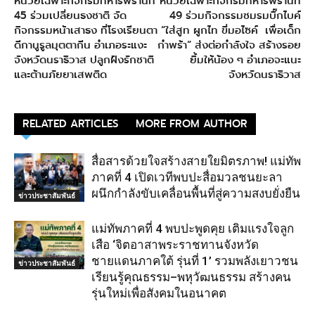
หน่วยเฉพาะกิจกรมทหารพรานที่
หน่วยเฉพาะกิจกรมทหารพรานที่
45 ร่วมเปลี่ยนธงชาติ จัด
49 ร่วมกิจกรรมชมรมบิ๊กไบค์
กิจกรรมหน้าเสาธง ที่โรงเรียนตา
“ใส่สูท ผูกไท ขี่มอไซค์ เพื่อเด็ก
ดีกานูรูลมุตตากีน อำเภอระแงะ
กำพร้า” ส่งต่อกำลังใจ สร้างรอย
จังหวัดนราธิวาส ปลูกฝังรักชาติ
ยิ้มให้น้อง ๆ อำเภอจะแนะ
และต้านภัยยาเสพติด
จังหวัดนราธิวาส
RELATED ARTICLES
MORE FROM AUTHOR
สื่อสารด้วยใจสร้างสายใยมิตรภาพ! แม่ทัพ
ภาคที่ 4 เปิดเวทีพบปะสื่อมวลชนยะลา
ผนึกกำลังขับเคลื่อนพื้นที่สู่ความสงบยั่งยืน
ข่าวประชาสัมพันธ์
แม่ทัพภาคที่ 4 พบปะพูดคุย เติมแรงใจลูก
เสือ ‘จิตอาสาพระราชทานจังหวัด
ชายแดนภาคใต้ รุ่นที่ 1’ รวมพลังเยาวชน
ข่าวประชาสัมพันธ์
เรียนรู้คุณธรรม–พหุวัฒนธรรม สร้างคน
รุ่นใหม่เพื่อสังคมในอนาคต