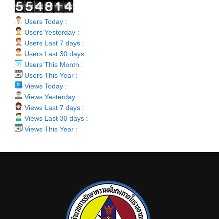
Users Today :
Users Yesterday :
Users Last 7 days :
Users Last 30 days :
Users This Month :
Users This Year :
Views Today :
Views Yesterday :
Views Last 7 days :
Views Last 30 days :
Views This Year :