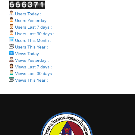
Users Today :
Users Yesterday :
Users Last 7 days :
Users Last 30 days :
Users This Month :
Users This Year :
Views Today :
Views Yesterday :
Views Last 7 days :
Views Last 30 days :
Views This Year :