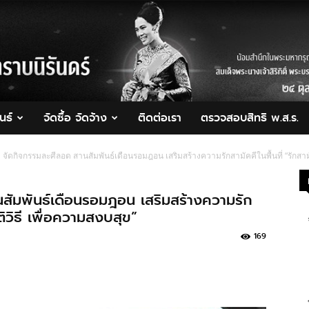
นธ์
จัดซื้อ จัดจ้าง
ติดต่อเรา
ตรวจสอบสิทธิ พ.ส.ร.
จัดกิจกรรมละศีลอด สานสัมพันธ์เดือนรอมฎอน เสริมสร้างความรักสามัคคีในพื้นที่ “รักสามัค
สัมพันธ์เดือนรอมฎอน เสริมสร้างความรัก
นติวิธี เพื่อความสงบสุข”
169