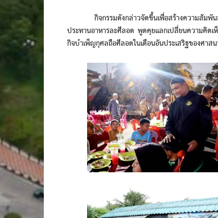
กิจกรรมดังกล่าวจัดขึ้นเพื่อสร้างความสัมพันธ์อันดี
ประทานอาหารละศีลอด พูดคุยแลกเปลี่ยนความคิดเห็น 
กิจบำเพ็ญกุศลถือศีลอดในเดือนอันประเสริฐของศาสน