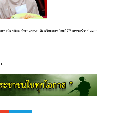
าโงยซิแน อำเภอยะหา จังหวัดยะลา โดยได้รับความร่วมมือจาก
า