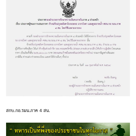
สกบ.กอ.รมน.ภาค 4 สน.