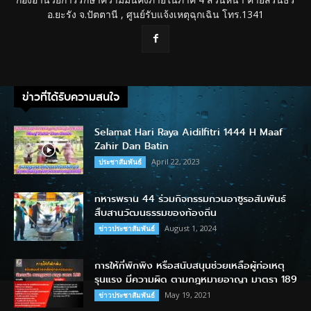
อ.ยะรัง จ.ปัตตานี , ศูนย์รับแจ้งเหตุฉุกเฉิน โทร.1341
ข่าวที่ได้รับความสนใจ
Selamat Hari Raya Aidilfitri 1444 H Maaf
Zahir Dan Batin
April 22, 2023
ประชาสัมพันธ์
ทหารพราน 44 ร่วมกิจกรรมกวนอาซูรอสัมพันธ์
สืบสานวัฒนธรรมของท้องถิ่น
August 1, 2024
ข่าวประชาสัมพันธ์
การให้ที่พักพิง หรือสนับสนุนช่วยเหลือผู้ก่อเหตุ
รุนแรง มีความผิด ตามกฎหมายอาญา มาตรา 189
May 19, 2021
ข่าวประชาสัมพันธ์