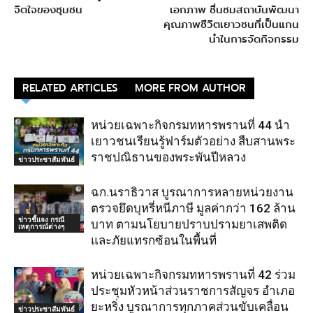
จิตใจของชุมชน
เอกภาพ ชื่นชมสถาบันพัฒนา
คุณภาพชีวิตเยาวชนที่เป็นแกน
นำในการจัดกิจกรรม
RELATED ARTICLES
MORE FROM AUTHOR
หน่วยเฉพาะกิจกรมทหารพรานที่ 44 นำ
เยาวชนเรียนรู้ฟาร์มตัวอย่าง สืบสานพระ
ราชปณิธานของพระพันปีหลวง
ข่าวประชาสัมพันธ์
ฉก.นราธิวาส บูรณาการหลายหน่วยงาน
ตรวจยึดบุหรี่หนีภาษี มูลค่ากว่า 162 ล้าน
ข่าวชี้แจง กรณี
บาท ตามนโยบายปราบปรามยาเสพติด
เหตุการณ์ต่างๆ
และภัยแทรกซ้อนในพื้นที่
หน่วยเฉพาะกิจกรมทหารพรานที่ 42 ร่วม
ประชุมหัวหน้าส่วนราชการสัญจร อำเภอ
ยะหริ่ง บูรณาการทุกภาคส่วนขับเคลื่อน
ข่าวประชาสัมพันธ์