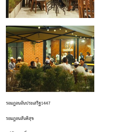
รอมฎอนอันประเสริฐ1447
รอมฎอนสันติสุข