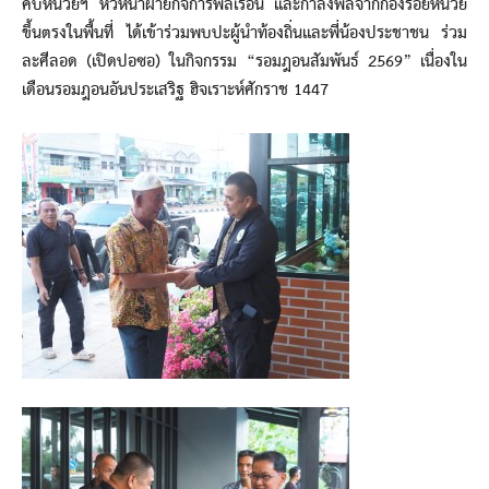
คับหน่วยฯ หัวหน้าฝ่ายกิจการพลเรือน และกำลังพลจากกองร้อยหน่วย
ขึ้นตรงในพื้นที่ ได้เข้าร่วมพบปะผู้นำท้องถิ่นและพี่น้องประชาชน ร่วม
ละศีลอด (เปิดปอซอ) ในกิจกรรม “รอมฎอนสัมพันธ์ 2569” เนื่องใน
เดือนรอมฎอนอันประเสริฐ ฮิจเราะห์ศักราช 1447