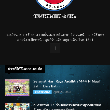
กองอำนวยการรักษาความมั่นคงภายในภาค 4 ส่วนหน้า ค่ายสิรินธร
อ.ยะรัง จ.ปัตตานี , ศูนย์รับแจ้งเหตุฉุกเฉิน โทร.1341
ข่าวที่ได้รับความสนใจ
Selamat Hari Raya Aidilfitri 1444 H Maaf
Zahir Dan Batin
April 22, 2023
ประชาสัมพันธ์
ทหารพราน 44 ร่วมกิจกรรมกวนอาซูรอสัมพันธ์
สืบสานวัฒนธรรมของท้องถิ่น